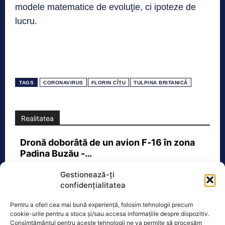
modele matematice de evoluţie, ci ipoteze de
lucru.
TAGS
CORONAVIRUS
FLORIN CÎȚU
TULPINA BRITANICĂ
Realitatea
Dronă doborâtă de un avion F‑16 în zona
Padina Buzău -…
O dronă a fost doborâtă vineri dimineață de un avion
Gestionează-ți
F‑16 al Forțelor Aeriene Române, în zona Padina, în
confidențialitatea
județul
[...]
Pentru a oferi cea mai bună experiență, folosim tehnologii precum
cookie-urile pentru a stoca și/sau accesa informațiile despre dispozitiv.
Consimțământul pentru aceste tehnologii ne va permite să procesăm