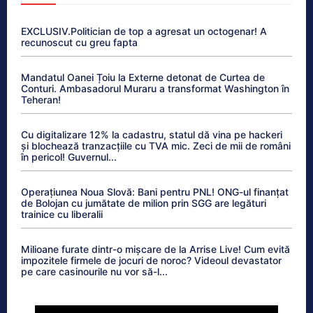
EXCLUSIV.Politician de top a agresat un octogenar! A
recunoscut cu greu fapta
Mandatul Oanei Țoiu la Externe detonat de Curtea de
Conturi. Ambasadorul Muraru a transformat Washington în
Teheran!
Cu digitalizare 12% la cadastru, statul dă vina pe hackeri
și blochează tranzacțiile cu TVA mic. Zeci de mii de români
în pericol! Guvernul...
Operațiunea Noua Slovă: Bani pentru PNL! ONG-ul finanțat
de Bolojan cu jumătate de milion prin SGG are legături
trainice cu liberalii
Milioane furate dintr-o mișcare de la Arrise Live! Cum evită
impozitele firmele de jocuri de noroc? Videoul devastator
pe care casinourile nu vor să-l...