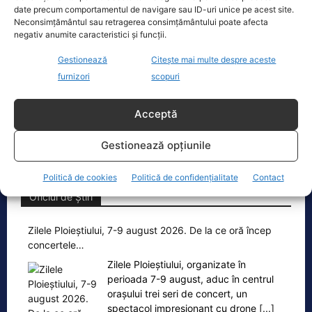
Ecopolitic
date precum comportamentul de navigare sau ID-uri unice pe acest site.
Neconsimțământul sau retragerea consimțământului poate afecta
negativ anumite caracteristici și funcții.
Cristoiu: Bolojan, Fritz, Kelemen au tot
interesul să blocheze formarea unui…
Gestionează
Citește mai multe despre aceste
Ion Cristoiu a lansat, miercuri seară, în
furnizori
scopuri
direct la Realitatea PLUS, un atac dur
la adresa lui Ilie Bolojan și
[...]
Acceptă
Gestionează opțiunile
Politică de cookies
Politică de confidențialitate
Contact
Oficiul de Știri
Zilele Ploieștiului, 7-9 august 2026. De la ce oră încep
concertele…
Zilele Ploieștiului, organizate în
perioada 7-9 august, aduc în centrul
orașului trei seri de concert, un
spectacol impresionant cu drone
[...]