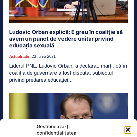
Ludovic Orban explică: E greu în coaliție să
avem un punct de vedere unitar privind
educația sexuală
Actualitate
23 Iunie 2021
Liderul PNL, Ludovic Orban, a declarat, marți, că în
coaliția de guvernare a fost discutat subiectul
privind predarea educației...
Gestionează-ți
confidențialitatea