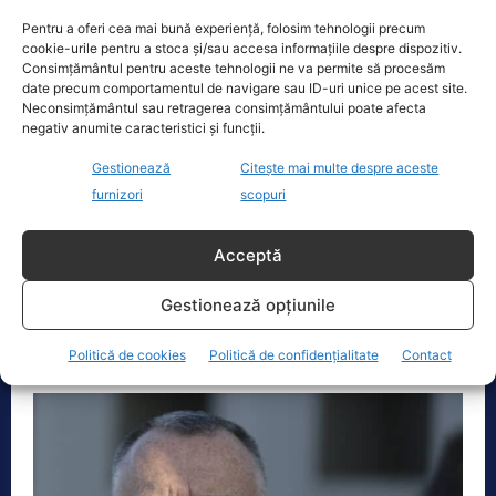
Pentru a oferi cea mai bună experiență, folosim tehnologii precum
cookie-urile pentru a stoca și/sau accesa informațiile despre dispozitiv.
Consimțământul pentru aceste tehnologii ne va permite să procesăm
date precum comportamentul de navigare sau ID-uri unice pe acest site.
Neconsimțământul sau retragerea consimțământului poate afecta
negativ anumite caracteristici și funcții.
Gestionează
Citește mai multe despre aceste
Florin Cîțu, despre educația sexuală în școli:
furnizori
scopuri
De anul viitor, va funcționa ca ora de religie.
Decizia e luată
Acceptă
Actualitate
23 Iunie 2021
Premierul Florin Cîțu spune că educația sexuală va
Gestionează opțiunile
fi introdusă în școală într-un curs de „educație
pentru viață”, începând...
Politică de cookies
Politică de confidențialitate
Contact