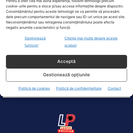
Pentru a oferi cea mai bună experiență, folosim tehnologii precum
cookie-urile pentru a stoca și/sau accesa informațiile despre dispozitiv.
Consimțământul pentru aceste tehnologii ne va permite să procesăm
date precum comportamentul de navigare sau ID-uri unice pe acest site.
Neconsimțământul sau retragerea consimțământului poate afecta
negativ anumite caracteristici și funcții.
Gestionează
Citește mai multe despre aceste
Liberalii atacă la CCR creșterile salariale
furnizori
scopuri
date în pandemie: „PNL este pregătit să
atace orice proiect populist al PSD”
Acceptă
Actualitate
16 Octombrie 2020
Liberalii atacă la CCR (Curtea Constituţională a
Gestionează opțiunile
României) două legi pentru majorarea salariilor
adoptate în pandemie de Parlament, anunţă...
Politică de cookies
Politică de confidențialitate
Contact