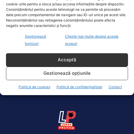
cookie-urile pentru a stoca și/sau accesa informațiile despre dispozitiv.
Consimțământul pentru aceste tehnologii ne va permite să procesăm
date precum comportamentul de navigare sau ID-uri unice pe acest site.
Neconsimțământul sau retragerea consimțământului poate afecta
negativ anumite caracteristici și funcții.
Se înăspresc pedepsele pentru infracțiunile
Gestionează
Citește mai multe despre aceste
sexuale. Sunt vizate mai ales victimele
furnizori
scopuri
minore iar făptașii nu vor mai primi pedepse
cu suspendare. Președintele Iohannis are...
Acceptă
Actualitate
30 Iunie 2020
Înăsprirea pedepselor în cazul infracțiunilor sexuale
Gestionează opțiunile
a fost decisă marți la Camera Deputaților prin
adoptarea proiectului de lege al...
Politică de cookies
Politică de confidențialitate
Contact