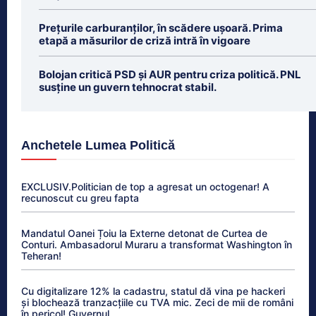
Prețurile carburanților, în scădere ușoară. Prima
etapă a măsurilor de criză intră în vigoare
Bolojan critică PSD și AUR pentru criza politică. PNL
susține un guvern tehnocrat stabil.
Anchetele Lumea Politică
EXCLUSIV.Politician de top a agresat un octogenar! A
recunoscut cu greu fapta
Mandatul Oanei Țoiu la Externe detonat de Curtea de
Conturi. Ambasadorul Muraru a transformat Washington în
Teheran!
Cu digitalizare 12% la cadastru, statul dă vina pe hackeri
și blochează tranzacțiile cu TVA mic. Zeci de mii de români
în pericol! Guvernul...