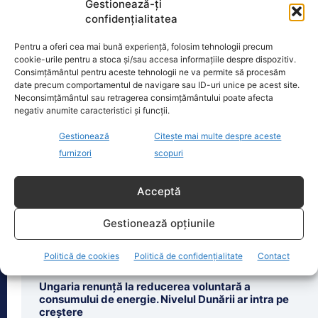
Gestionează-ți
confidențialitatea
Pentru a oferi cea mai bună experiență, folosim tehnologii precum
Oficiul de Știri
cookie-urile pentru a stoca și/sau accesa informațiile despre dispozitiv.
Consimțământul pentru aceste tehnologii ne va permite să procesăm
date precum comportamentul de navigare sau ID-uri unice pe acest site.
Cât costă asigurarea de sănătate în 2026 dacă nu ai
Neconsimțământul sau retragerea consimțământului poate afecta
venituri.…
negativ anumite caracteristici și funcții.
Persoanele fără venituri pot beneficia
în 2026 de asigurare în sistemul public
Gestionează
Citește mai multe despre aceste
de sănătate dacă optează pentru
furnizori
scopuri
plata contribuției de
[...]
Acceptă
Gestionează opțiunile
Politică de cookies
Politică de confidențialitate
Contact
Ultimele știri
Ungaria renunță la reducerea voluntară a
consumului de energie. Nivelul Dunării ar intra pe
creștere