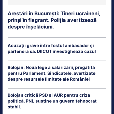
Arestări în București: Tineri ucraineni,
prinși în flagrant. Poliția avertizează
despre înșelăciuni.
Acuzații grave între fostul ambasador și
partenera sa. DIICOT investighează cazul
Bolojan: Noua lege a salarizării, pregătită
pentru Parlament. Sindicatele, avertizate
despre resursele limitate ale României
Bolojan critică PSD și AUR pentru criza
politică. PNL susține un guvern tehnocrat
stabil.