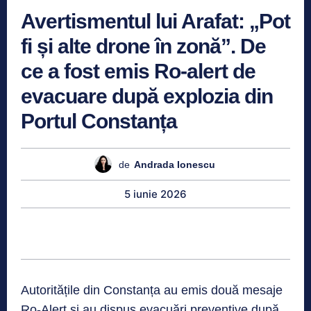
Avertismentul lui Arafat: „Pot
fi și alte drone în zonă”. De
ce a fost emis Ro-alert de
evacuare după explozia din
Portul Constanța
de
Andrada Ionescu
5 iunie 2026
Autoritățile din Constanța au emis două mesaje
Ro-Alert și au dispus evacuări preventive după