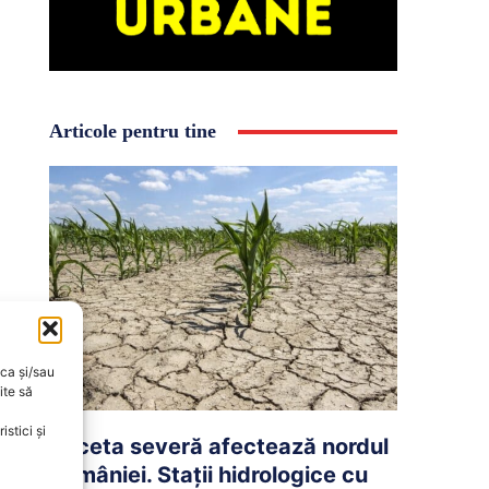
Articole pentru tine
oca și/sau
ite să
stici și
Seceta severă afectează nordul
României. Stații hidrologice cu