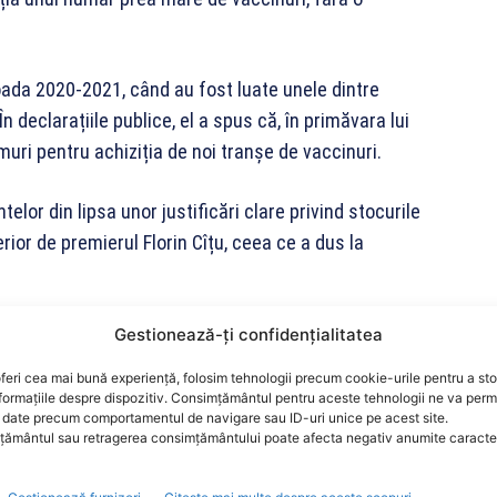
oada 2020-2021, când au fost luate unele dintre
În declarațiile publice, el a spus că, în primăvara lui
ri pentru achiziția de noi tranșe de vaccinuri.
or din lipsa unor justificări clare privind stocurile
rior de premierul Florin Cîțu, ceea ce a dus la
ctate erau suficiente, s-au făcut noi angajamente de
Gestionează-ți confidențialitatea
unii Europene. Procurorii susțin că deciziile nu s-au
feri cea mai bună experiență, folosim tehnologii precum cookie-urile pentru a st
riscul ca dozele să expire sau să fie donate ori
formațiile despre dispozitiv. Consimțământul pentru aceste tehnologii ne va perm
date precum comportamentul de navigare sau ID-uri unice pe acest site.
ământul sau retragerea consimțământului poate afecta negativ anumite caracteri
ia de combatere a corupției, a fost înregistrat sub