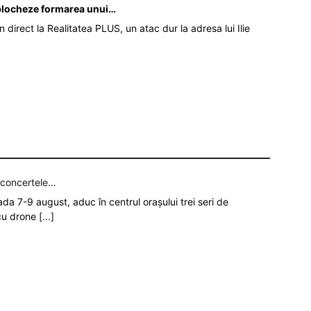
ă blocheze formarea unui…
în direct la Realitatea PLUS, un atac dur la adresa lui Ilie
p concertele…
oada 7-9 august, aduc în centrul orașului trei seri de
 cu drone
[...]