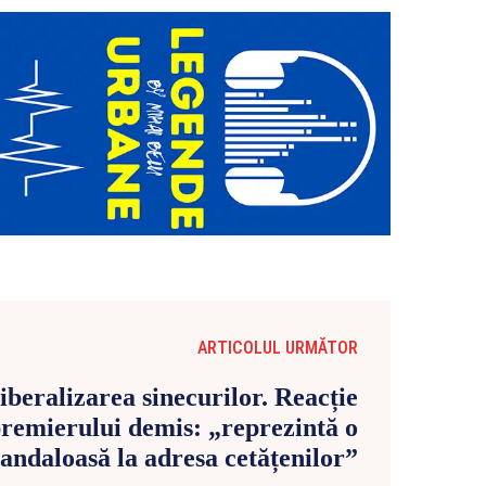
ARTICOLUL URMĂTOR
iberalizarea sinecurilor. Reacție
premierului demis: „reprezintă o
candaloasă la adresa cetățenilor”