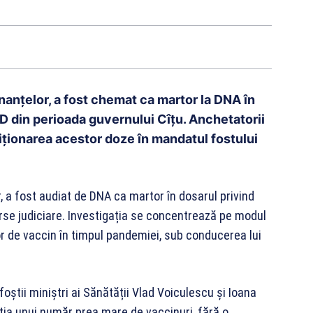
inanțelor, a fost chemat ca martor la DNA în
ID din perioada guvernului Cîțu. Anchetatorii
iționarea acestor doze în mandatul fostului
, a fost audiat de DNA ca martor în dosarul privind
urse judiciare. Investigația se concentrează pe modul
lor de vaccin în timpul pandemiei, sub conducerea lui
foștii miniștri ai Sănătății Vlad Voiculescu și Ioana
ția unui număr prea mare de vaccinuri, fără o