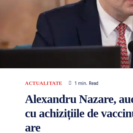
1
min.
ACTUALITATE
Read
Alexandru Nazare, aud
cu achizițiile de vacc
are