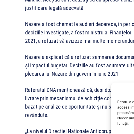
justificare legală adecvată.
Nazare a fost chemat la audieri deoarece, în peri
deciziile investigate, a fost ministru al Finanțelor. 
2021, a refuzat să avizeze mai multe memorandumu
Nazare a explicat că a refuzat semnarea documentel
și impactul bugetar. Deciziile au fost asumate ulte
plecarea lui Nazare din guvern în iulie 2021.
Referatul DNA menționează că, deși dozele contra
livrare prin mecanismul de achiziție comună al Uni
Pentru a o
bazat pe analize de oportunitate și nu s-a evaluat 
accesa in
procesăm 
revândute.
Neconsimț
funcții.
„La nivelul Direcției Naționale Anticorupție – Secț