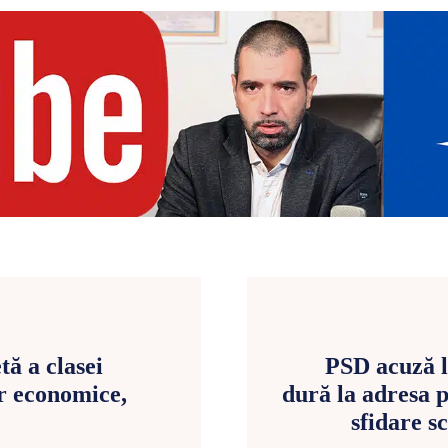
ă a clasei
PSD acuză l
r economice,
dură la adresa 
sfidare s