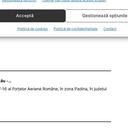
Gestionează furnizori
Citește mai multe despre aceste scopuri
iu, cu privire la săvârșirea infracțiunii de abuz în
sine ori pentru altul un folos necuvenit,” se arată în
Acceptă
Gestionează opțiunile
Politică de cookies
Politică de confidențialitate
Contact
zău -…
‑16 al Forțelor Aeriene Române, în zona Padina, în județul