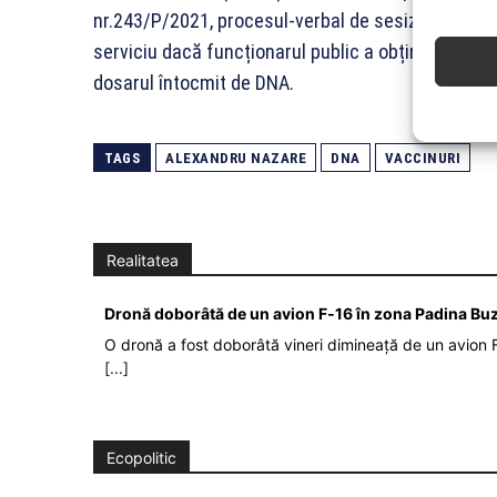
nr.243/P/2021, procesul-verbal de sesizare din ofic
serviciu dacă funcționarul public a obținut pentru 
dosarul întocmit de DNA.
TAGS
ALEXANDRU NAZARE
DNA
VACCINURI
Realitatea
Dronă doborâtă de un avion F‑16 în zona Padina Bu
O dronă a fost doborâtă vineri dimineață de un avion F
[...]
Ecopolitic