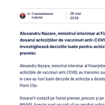
28 mai
de
Constantinescu
2026
Gabriel
Alexandru Nazare, ministrul interimar al F
dosarul achizițiilor de vaccinuri anti-COV
investighează deciziile luate pentru achiz
premier.
Alexandru Nazare, ministrul interimar al Finanțelor
achizițiile de vaccinuri anti-COVID, au transmis s
în care au fost luate deciziile de achiziție a doze
Florin Cîțu.
Dosarul îi vizează pe fostul premier, precum și pe 
Mihăilă. Aceștia sunt acuzați că au aprobat achizi