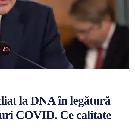
iat la DNA în legătură
inuri COVID. Ce calitate