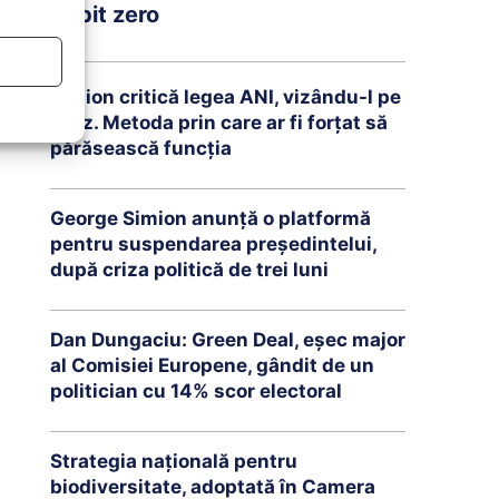
debit zero
Simion critică legea ANI, vizându-l pe
Fritz. Metoda prin care ar fi forțat să
părăsească funcția
George Simion anunță o platformă
pentru suspendarea președintelui,
după criza politică de trei luni
Dan Dungaciu: Green Deal, eșec major
al Comisiei Europene, gândit de un
politician cu 14% scor electoral
Strategia națională pentru
biodiversitate, adoptată în Camera