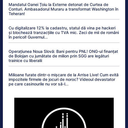
Mandatul Oanei Țoiu la Externe detonat de Curtea de
Conturi. Ambasadorul Muraru a transformat Washington în
Teheran!
Cu digitalizare 12% la cadastru, statul dă vina pe hackeri
și blochează tranzacțiile cu TVA mic. Zeci de mii de români
în pericol! Guvernul...
Operațiunea Noua Slovă: Bani pentru PNL! ONG-ul finanțat
de Bolojan cu jumătate de milion prin SGG are legături
trainice cu liberalii
Milioane furate dintr-o mișcare de la Arrise Live! Cum evită
impozitele firmele de jocuri de noroc? Videoul devastator
pe care casinourile nu vor să-l...