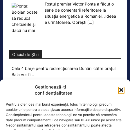
Fostul premier Victor Ponta a făcut o
serie de comentarii referitoare la
situația energetică a României. „Ideea
e următoarea. Oprești
[...]
Oficiul de Știri
Cele 4 barje pentru redirecționarea Dunării către brațul
Bala vor fi…
Cele 4 barje vor fi scufundate vineri, 7
Gestionează-ți
august. Autoritățile au intrat în linie
confidențialitatea
dreaptă cu una dintre cele mai
[...]
Pentru a oferi cea mai bună experiență, folosim tehnologii precum
cookie-urile pentru a stoca și/sau accesa informațiile despre dispozitiv.
Consimțământul pentru aceste tehnologii ne va permite să procesăm
date precum comportamentul de navigare sau ID-uri unice pe acest site.
Neconsimțământul sau retragerea consimțământului poate afecta