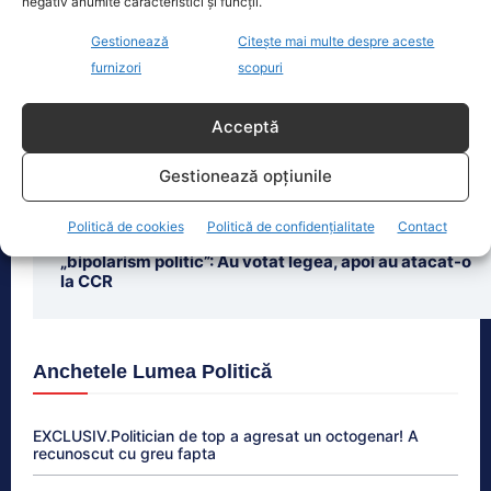
negativ anumite caracteristici și funcții.
Ultimele știri
Gestionează
Citește mai multe despre aceste
furnizori
scopuri
Un aeroport din România a rămas fără kerosen –
Alimentarea avioanelor, suspendată o săptămână
Acceptă
Diana Șoșoacă, denunțată pentru trădare și
comunicarea de informații false, la ÎCCJ. Cine a
Gestionează opțiunile
intentat plângerea penală
Politică de cookies
Politică de confidențialitate
Contact
Un fost ministru de Finanțe acuză PNL și USR de
„bipolarism politic”: Au votat legea, apoi au atacat-o
la CCR
Anchetele Lumea Politică
EXCLUSIV.Politician de top a agresat un octogenar! A
recunoscut cu greu fapta