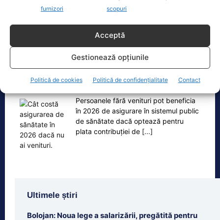
furnizori
scopuri
Acceptă
Oficiul de Știri
Gestionează opțiunile
Cât costă asigurarea de sănătate în 2026 dacă nu ai
Politică de cookies
Politică de confidențialitate
Contact
venituri.…
Persoanele fără venituri pot beneficia
în 2026 de asigurare în sistemul public
de sănătate dacă optează pentru
plata contribuției de
[...]
Ultimele știri
Bolojan: Noua lege a salarizării, pregătită pentru