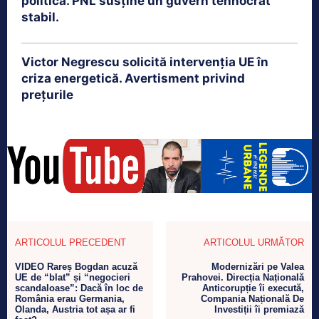
politică. PNL susține un guvern tehnocrat
stabil.
Victor Negrescu solicită intervenția UE în
criza energetică. Avertisment privind
prețurile
ARTICOLUL PRECEDENT
ARTICOLUL URMĂTOR
VIDEO Rareș Bogdan acuză
Modernizări pe Valea
UE de “blat” și “negocieri
Prahovei. Direcția Națională
scandaloase”: Dacă în loc de
Anticorupție îi execută,
România erau Germania,
Compania Națională De
Olanda, Austria tot așa ar fi
Investiții îi premiază