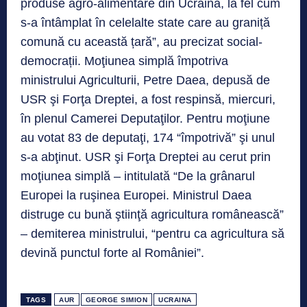
produse agro-alimentare din Ucraina, la fel cum
s-a întâmplat în celelalte state care au graniță
comună cu această țară”, au precizat social-
democrații. Moţiunea simplă împotriva
ministrului Agriculturii, Petre Daea, depusă de
USR şi Forţa Dreptei, a fost respinsă, miercuri,
în plenul Camerei Deputaţilor. Pentru moţiune
au votat 83 de deputaţi, 174 “împotrivă” şi unul
s-a abţinut. USR şi Forţa Dreptei au cerut prin
moţiunea simplă – intitulată “De la grânarul
Europei la ruşinea Europei. Ministrul Daea
distruge cu bună ştiinţă agricultura românească”
– demiterea ministrului, “pentru ca agricultura să
devină punctul forte al României”.
TAGS
AUR
GEORGE SIMION
UCRAINA