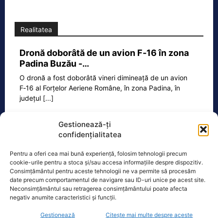
Realitatea
Dronă doborâtă de un avion F‑16 în zona
Padina Buzău -…
O dronă a fost doborâtă vineri dimineață de un avion
F‑16 al Forțelor Aeriene Române, în zona Padina, în
județul
[...]
Gestionează-ți
confidențialitatea
Ecopolitic
Pentru a oferi cea mai bună experiență, folosim tehnologii precum
Răzvan Savaliuc: „România mai are
cookie-urile pentru a stoca și/sau accesa informațiile despre dispozitiv.
Parchet General? Mai are structuri de…
Consimțământul pentru aceste tehnologii ne va permite să procesăm
date precum comportamentul de navigare sau ID-uri unice pe acest site.
„15 martie 2023 – Ministerul Investitiilor
Neconsimțământul sau retragerea consimțământului poate afecta
si Proiectelor Europene, condus pe
negativ anumite caracteristici și funcții.
atunci de PNL-istul Marcel Bolos,
Gestionează
Citește mai multe despre aceste
anunta plin de trufie:
[...]