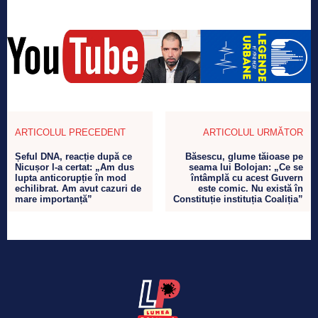
ARTICOLUL PRECEDENT
ARTICOLUL URMĂTOR
Șeful DNA, reacție după ce
Băsescu, glume tăioase pe
Nicușor l-a certat: „Am dus
seama lui Bolojan: „Ce se
lupta anticorupție în mod
întâmplă cu acest Guvern
echilibrat. Am avut cazuri de
este comic. Nu există în
mare importanță”
Constituție instituția Coaliția”