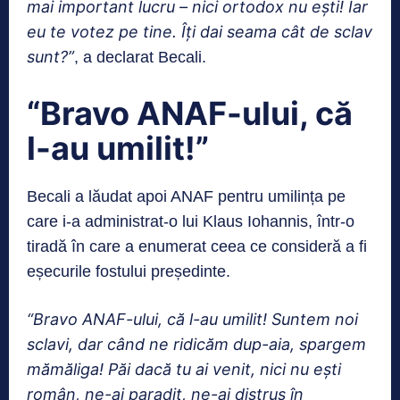
mai important lucru – nici ortodox nu ești! Iar
eu te votez pe tine. Îți dai seama cât de sclav
sunt?”
, a declarat Becali.
“Bravo ANAF-ului, că
l-au umilit!”
Becali a lăudat apoi ANAF pentru umilința pe
care i-a administrat-o lui Klaus Iohannis, într-o
tiradă în care a enumerat ceea ce consideră a fi
eșecurile fostului președinte.
“Bravo ANAF-ului, că l-au umilit! Suntem noi
sclavi, dar când ne ridicăm dup-aia, spargem
mămăliga! Păi dacă tu ai venit, nici nu ești
român, ne-ai paradit, ne-ai distrus în