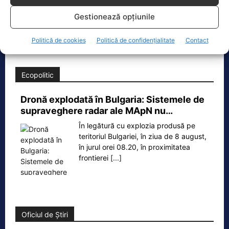
O dronă a fost doborâtă vineri dimineață de un avion
Gestionează opțiunile
F‑16 al Forțelor Aeriene Române, în zona Padina, în
județul
[...]
Politică de cookies
Politică de confidențialitate
Contact
Ecopolitic
Dronă explodată în Bulgaria: Sistemele de
supraveghere radar ale MApN nu…
În legătură cu explozia produsă pe
teritoriul Bulgariei, în ziua de 8 august,
în jurul orei 08.20, în proximitatea
frontierei
[...]
Oficiul de Știri