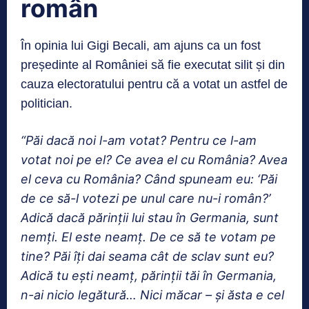
român
În opinia lui Gigi Becali, am ajuns ca un fost
președinte al României să fie executat silit și din
cauza electoratului pentru că a votat un astfel de
politician.
“Păi dacă noi l-am votat? Pentru ce l-am
votat noi pe el? Ce avea el cu România? Avea
el ceva cu România? Când spuneam eu: ‘Păi
de ce să-l votezi pe unul care nu-i român?’
Adică dacă părinții lui stau în Germania, sunt
nemți. El este neamț. De ce să te vot
am pe
tine? Păi îți dai seama cât de sclav sunt eu?
Adică tu ești neamț, părinții tăi în Germania,
n-ai nicio legătură… Nici măcar – și ăsta e cel