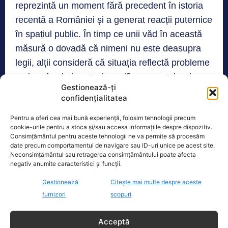
reprezintă un moment fără precedent în istoria
recentă a României și a generat reacții puternice
în spațiul public. În timp ce unii văd în această
măsură o dovadă că nimeni nu este deasupra
legii, alții consideră că situația reflectă probleme
mai profunde legate de verificarea actelor de
Gestionează-ți
proprietate și de funcționarea sistemului judiciar.
confidențialitatea
Pentru a oferi cea mai bună experiență, folosim tehnologii precum
cookie-urile pentru a stoca și/sau accesa informațiile despre dispozitiv.
Consimțământul pentru aceste tehnologii ne va permite să procesăm
date precum comportamentul de navigare sau ID-uri unice pe acest site.
Neconsimțământul sau retragerea consimțământului poate afecta
TAGS
GIGI BECALI
KLAUS IOHANNIS
negativ anumite caracteristici și funcții.
Gestionează
Citește mai multe despre aceste
Realitatea
furnizori
scopuri
Dronă doborâtă de un avion F‑16 în zona
Acceptă
Padina Buzău -…