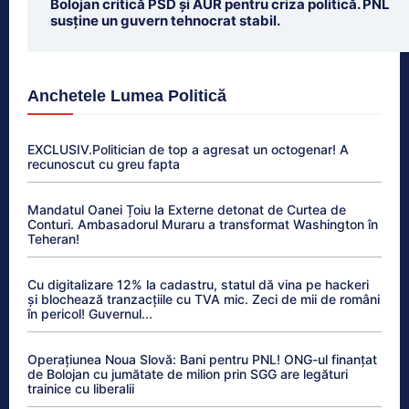
Bolojan critică PSD și AUR pentru criza politică. PNL
susține un guvern tehnocrat stabil.
Anchetele Lumea Politică
EXCLUSIV.Politician de top a agresat un octogenar! A
recunoscut cu greu fapta
Mandatul Oanei Țoiu la Externe detonat de Curtea de
Conturi. Ambasadorul Muraru a transformat Washington în
Teheran!
Cu digitalizare 12% la cadastru, statul dă vina pe hackeri
și blochează tranzacțiile cu TVA mic. Zeci de mii de români
în pericol! Guvernul...
Operațiunea Noua Slovă: Bani pentru PNL! ONG-ul finanțat
de Bolojan cu jumătate de milion prin SGG are legături
trainice cu liberalii