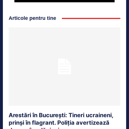
Articole pentru tine
Arestări în București: Tineri ucraineni,
prinși în flagrant. Poliția avertizează