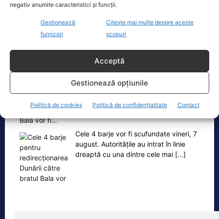
Fostul premier Victor Ponta a făcut o
negativ anumite caracteristici și funcții.
serie de comentarii referitoare la
situația energetică a României. „Ideea
Gestionează
Citește mai multe despre aceste
e următoarea. Oprești
[...]
furnizori
scopuri
Acceptă
Gestionează opțiunile
Oficiul de Știri
Politică de cookies
Politică de confidențialitate
Contact
Cele 4 barje pentru redirecționarea Dunării către brațul
Bala vor fi…
Cele 4 barje vor fi scufundate vineri, 7
august. Autoritățile au intrat în linie
dreaptă cu una dintre cele mai
[...]