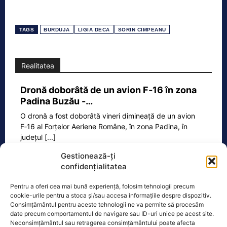
TAGS
BURDUJA
LIGIA DECA
SORIN CIMPEANU
Realitatea
Dronă doborâtă de un avion F‑16 în zona
Padina Buzău -…
O dronă a fost doborâtă vineri dimineață de un avion
F‑16 al Forțelor Aeriene Române, în zona Padina, în
județul
[...]
Gestionează-ți
confidențialitatea
Ecopolitic
Pentru a oferi cea mai bună experiență, folosim tehnologii precum
cookie-urile pentru a stoca și/sau accesa informațiile despre dispozitiv.
Ponta: Bolojan poate să reducă
Consimțământul pentru aceste tehnologii ne va permite să procesăm
cheltuielile şi dacă nu mai trimite…
date precum comportamentul de navigare sau ID-uri unice pe acest site.
Neconsimțământul sau retragerea consimțământului poate afecta