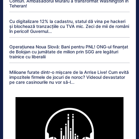
Conturi. Ambasadorul Muraru a transformat Washington în
Teheran!
Cu digitalizare 12% la cadastru, statul dă vina pe hackeri
și blochează tranzacțiile cu TVA mic. Zeci de mii de români
în pericol! Guvernul...
Operațiunea Noua Slovă: Bani pentru PNL! ONG-ul finanțat
de Bolojan cu jumătate de milion prin SGG are legături
trainice cu liberalii
Milioane furate dintr-o mișcare de la Arrise Live! Cum evită
impozitele firmele de jocuri de noroc? Videoul devastator
pe care casinourile nu vor să-l...