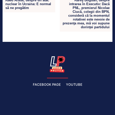
Raed Arafat, despre un atac
Rareş Bogdan, despre
nuclear în Ucraina: E normal
intrarea în Executiv: Dacă
să ne pregătim
PNL, premierul Nicolae
Ciucă, colegii din BPN,
consideră că la momentul
rotativei este nevoie de
prezenţa mea, mă voi supune
dorinţei partidului
FACEBOOK PAGE
YOUTUBE