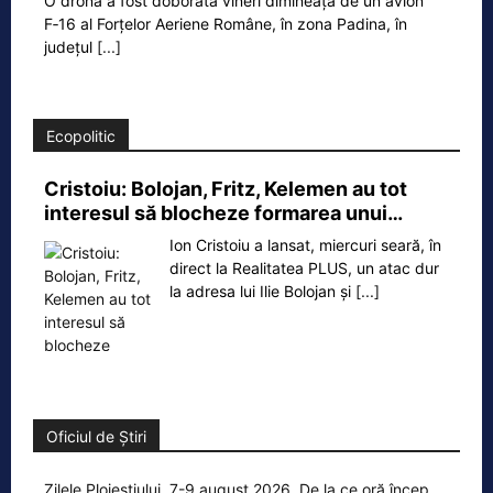
O dronă a fost doborâtă vineri dimineață de un avion
F‑16 al Forțelor Aeriene Române, în zona Padina, în
județul
[...]
Ecopolitic
Cristoiu: Bolojan, Fritz, Kelemen au tot
interesul să blocheze formarea unui…
Ion Cristoiu a lansat, miercuri seară, în
direct la Realitatea PLUS, un atac dur
la adresa lui Ilie Bolojan și
[...]
Oficiul de Știri
Zilele Ploieștiului, 7-9 august 2026. De la ce oră încep