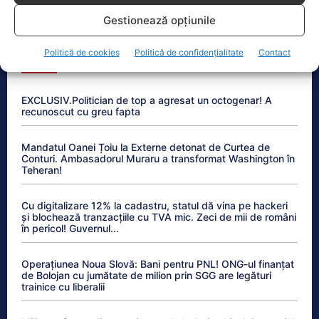
Gestionează opțiunile
Politică de cookies
Politică de confidențialitate
Contact
Anchetele Lumea Politică
EXCLUSIV.Politician de top a agresat un octogenar! A
recunoscut cu greu fapta
Mandatul Oanei Țoiu la Externe detonat de Curtea de
Conturi. Ambasadorul Muraru a transformat Washington în
Teheran!
Cu digitalizare 12% la cadastru, statul dă vina pe hackeri
și blochează tranzacțiile cu TVA mic. Zeci de mii de români
în pericol! Guvernul...
Operațiunea Noua Slovă: Bani pentru PNL! ONG-ul finanțat
de Bolojan cu jumătate de milion prin SGG are legături
trainice cu liberalii