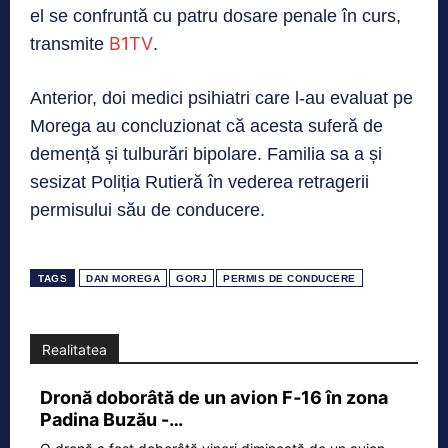
el se confruntă cu patru dosare penale în curs,
B1TV
transmite
.
Anterior, doi medici psihiatri care l-au evaluat pe
Morega au concluzionat că acesta suferă de
demență și tulburări bipolare. Familia sa a și
sesizat Poliția Rutieră în vederea retragerii
permisului său de conducere.
TAGS
DAN MOREGA
GORJ
PERMIS DE CONDUCERE
Realitatea
Dronă doborâtă de un avion F‑16 în zona
Padina Buzău -…