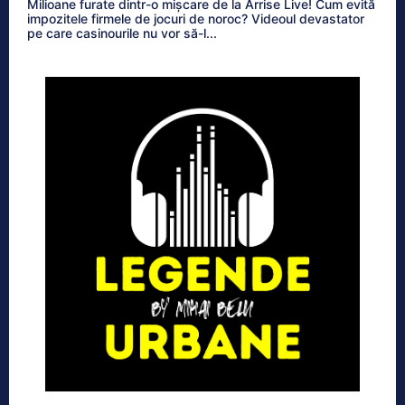
Milioane furate dintr-o mișcare de la Arrise Live! Cum evită
impozitele firmele de jocuri de noroc? Videoul devastator
pe care casinourile nu vor să-l...