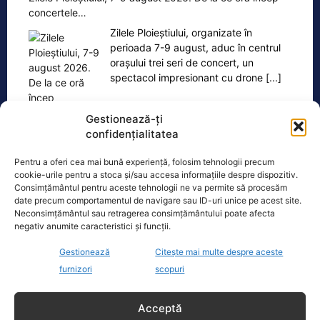
concertele…
Zilele Ploieștiului, organizate în
perioada 7-9 august, aduc în centrul
orașului trei seri de concert, un
spectacol impresionant cu drone
[...]
Gestionează-ți
confidențialitatea
Pentru a oferi cea mai bună experiență, folosim tehnologii precum
Ultimele știri
cookie-urile pentru a stoca și/sau accesa informațiile despre dispozitiv.
Consimțământul pentru aceste tehnologii ne va permite să procesăm
Proiectul de la Doicești în impas. Șefii NuScale vin la
date precum comportamentul de navigare sau ID-uri unice pe acest site.
București pentru negocieri cu Bolojan
Neconsimțământul sau retragerea consimțământului poate afecta
negativ anumite caracteristici și funcții.
Seceta severă afectează nordul României. Stații
Gestionează
Citește mai multe despre aceste
hidrologice cu debit zero
furnizori
scopuri
Rheinmetall își ajustează estimările de vânzări după
anularea unui contract. Divizia navală va resimți
Acceptă
pierderi majore.