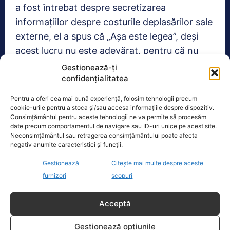
a fost întrebat despre secretizarea
informațiilor despre costurile deplasărilor sale
externe, el a spus că „Așa este legea”, deși
acest lucru nu este adevărat, pentru că nu
este prevăzut în nicio lege că aceste
Gestionează-ți
confidențialitatea
informații trebuie să fie secrete de stat.
Pentru a oferi cea mai bună experiență, folosim tehnologii precum
cookie-urile pentru a stoca și/sau accesa informațiile despre dispozitiv.
TAGS
IOHANNIS
PRESEDINTE
ZBORURI
Consimțământul pentru aceste tehnologii ne va permite să procesăm
date precum comportamentul de navigare sau ID-uri unice pe acest site.
Neconsimțământul sau retragerea consimțământului poate afecta
negativ anumite caracteristici și funcții.
Realitatea
Gestionează
Citește mai multe despre aceste
Dronă doborâtă de un avion F‑16 în zona
furnizori
scopuri
Padina Buzău -…
O dronă a fost doborâtă vineri dimineață de un avion
Acceptă
F‑16 al Forțelor Aeriene Române, în zona Padina, în
județul
[...]
Gestionează opțiunile