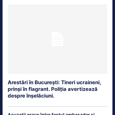
Arestări în București: Tineri ucraineni,
prinși în flagrant. Poliția avertizează
despre înșelăciuni.
Acuzații grave între fostul ambasador și