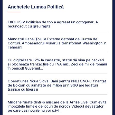
Anchetele Lumea Politică
EXCLUSIV.Politician de top a agresat un octogenar! A
recunoscut cu greu fapta
Mandatul Oanei Țoiu la Externe detonat de Curtea de
Conturi. Ambasadorul Muraru a transformat Washington în
Teheran!
Cu digitalizare 12% la cadastru, statul dă vina pe hackeri
și blochează tranzacțiile cu TVA mic. Zeci de mii de români
în pericol! Guvernul...
Operațiunea Noua Slovă: Bani pentru PNL! ONG-ul finanțat
de Bolojan cu jumătate de milion prin SGG are legături
trainice cu liberalii
Milioane furate dintr-o mișcare de la Arrise Live! Cum evită
impozitele firmele de jocuri de noroc? Videoul devastator
pe care casinourile nu vor să-l...