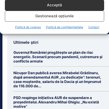
cucerit un titlu mondial la box
Acceptă
profesionist, este din nou în centrul
atenției după
[...]
Gestionează opțiunile
Politică de cookies
Politică de confidențialitate
Contact
Ultimele știri
Guvernul României pregătește un plan de risc
energetic. Scenarii precum pandemii, cutremure și
conflicte armate
Nicușor Dan publică averea Mirabelei Grădinaru,
după amendamentul AUR „cu dedicație”: terenuri,
case moștenite, salariu de la Dacia și un împrumut
de 116.000 de...
PSD respinge inițiativa AUR de suspendare a
președintelui. Alexandru Mihai Ghigiu: „Nu există
motive”