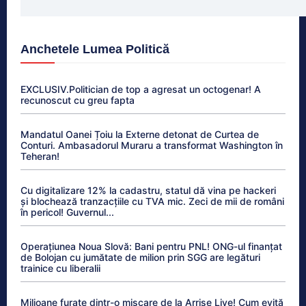
Anchetele Lumea Politică
EXCLUSIV.Politician de top a agresat un octogenar! A
recunoscut cu greu fapta
Mandatul Oanei Țoiu la Externe detonat de Curtea de
Conturi. Ambasadorul Muraru a transformat Washington în
Teheran!
Cu digitalizare 12% la cadastru, statul dă vina pe hackeri
și blochează tranzacțiile cu TVA mic. Zeci de mii de români
în pericol! Guvernul...
Operațiunea Noua Slovă: Bani pentru PNL! ONG-ul finanțat
de Bolojan cu jumătate de milion prin SGG are legături
trainice cu liberalii
Milioane furate dintr-o mișcare de la Arrise Live! Cum evită