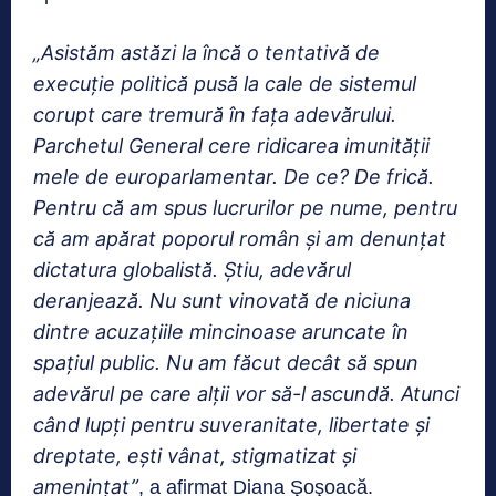
„Asistăm astăzi la încă o tentativă de
execuţie politică pusă la cale de sistemul
corupt care tremură în faţa adevărului.
Parchetul General cere ridicarea imunităţii
mele de europarlamentar. De ce? De frică.
Pentru că am spus lucrurilor pe nume, pentru
că a
m apărat poporul român şi am denunţat
dictatura globalistă. Ştiu, adevărul
deranjează. Nu sunt vinovată de niciuna
dintre acuzaţiile mincinoase aruncate în
spaţiul public. Nu am făcut decât să spun
adevărul pe care alţii vor să-l ascundă. Atunci
când lupţi
pentru suveranitate, libertate şi
dreptate, eşti vânat, stigmatizat şi
ameninţat”
, a afirmat Diana Şoşoacă.