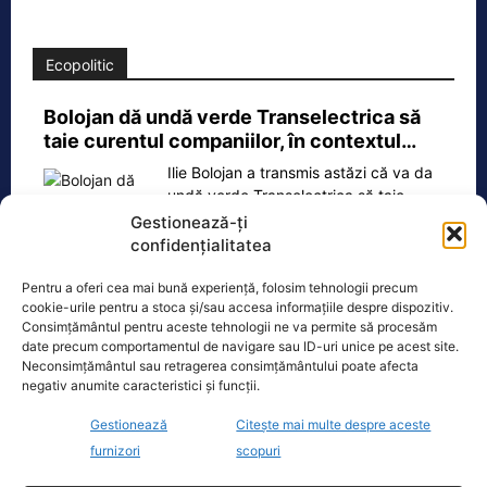
Ecopolitic
Bolojan dă undă verde Transelectrica să
taie curentul companiilor, în contextul…
Ilie Bolojan a transmis astăzi că va da
undă verde Transelectrica să taie
curentul companiilor, în contextul
Gestionează-ți
actualei crize energetice
[...]
confidențialitatea
Pentru a oferi cea mai bună experiență, folosim tehnologii precum
cookie-urile pentru a stoca și/sau accesa informațiile despre dispozitiv.
Consimțământul pentru aceste tehnologii ne va permite să procesăm
date precum comportamentul de navigare sau ID-uri unice pe acest site.
Oficiul de Știri
Neconsimțământul sau retragerea consimțământului poate afecta
negativ anumite caracteristici și funcții.
Cine este Petrică Paraschiv, campionul mondial care
Gestionează
Citește mai multe despre aceste
execută 11 ani de…
furnizori
scopuri
Petrică Paraschiv, primul român care a