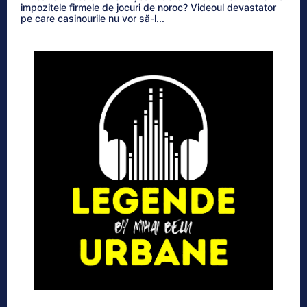
impozitele firmele de jocuri de noroc? Videoul devastator
pe care casinourile nu vor să-l...