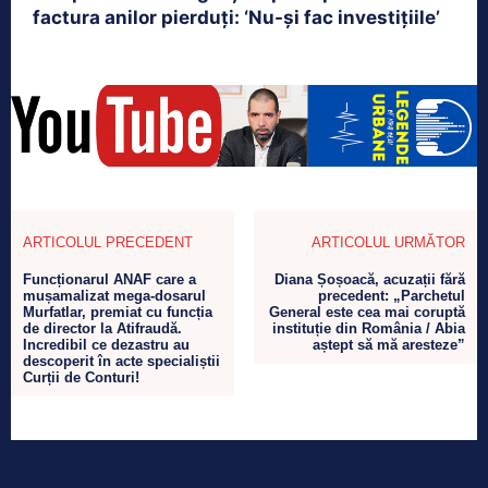
factura anilor pierduți: ‘Nu-și fac investițiile’
ARTICOLUL PRECEDENT
ARTICOLUL URMĂTOR
Funcționarul ANAF care a
Diana Șoșoacă, acuzații fără
mușamalizat mega-dosarul
precedent: „Parchetul
Murfatlar, premiat cu funcția
General este cea mai coruptă
de director la Atifraudă.
instituție din România / Abia
Incredibil ce dezastru au
aștept să mă aresteze”
descoperit în acte specialiștii
Curții de Conturi!