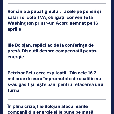
România a pupat ghiulul. Taxele pe pensii și
salarii și cota TVA, obligații convenite la
Washington printr-un Acord semnat pe 16
aprilie
Ilie Bolojan, replici acide la conferința de
presă. Discuții despre compensații pentru
energie
Petrişor Peiu cere explicații: ‘Din cele 16,7
miliarde de euro împrumutate de coaliţie nu
s-au găsit şi nişte bani pentru refacerea unui
furnal ‘
În plină criză, Ilie Bolojan atacă marile
companii din energie și le pune pe masă