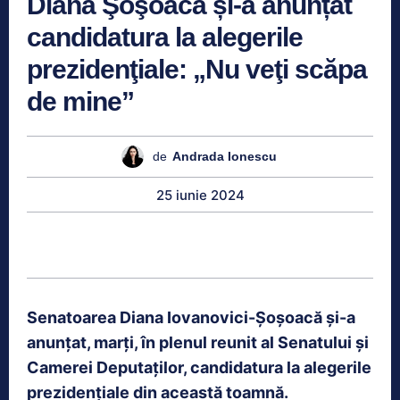
Diana Şoşoacă și-a anunțat
candidatura la alegerile
prezidenţiale: „Nu veţi scăpa
de mine”
de
Andrada Ionescu
25 iunie 2024
Senatoarea Diana Iovanovici-Şoşoacă şi-a
anunţat, marţi, în plenul reunit al Senatului şi
Camerei Deputaţilor, candidatura la alegerile
prezidenţiale din această toamnă.