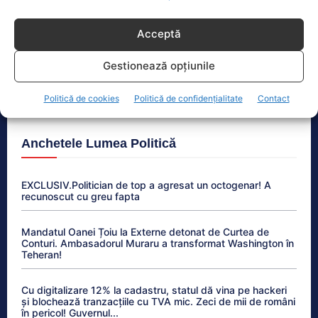
Cătălin Avramescu, acuzat de pornografie infantilă.
Fosta parteneră lansează acuzații halucinante
Acceptă
Guvernul României pregătește un plan de risc
Gestionează opțiunile
energetic. Scenarii precum pandemii, cutremure și
conflicte armate
Politică de cookies
Politică de confidențialitate
Contact
Anchetele Lumea Politică
EXCLUSIV.Politician de top a agresat un octogenar! A
recunoscut cu greu fapta
Mandatul Oanei Țoiu la Externe detonat de Curtea de
Conturi. Ambasadorul Muraru a transformat Washington în
Teheran!
Cu digitalizare 12% la cadastru, statul dă vina pe hackeri
și blochează tranzacțiile cu TVA mic. Zeci de mii de români
în pericol! Guvernul...