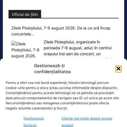
Oficiul de Știri
Zilele Ploieștiului, 7-9 august 2026. De la ce oră încep
concertele…
Zilele Ploieștiului, organizate în
perioada 7-9 august, aduc în centrul
orașului trei seri de concert, un
spectacol impresionant cu drone
[...]
Gestionează-ți
confidențialitatea
Pentru a oferi cea mai bună experiență, folosim tehnologii precum
cookie-urile pentru a stoca și/sau accesa informațiile despre dispozitiv.
Consimțământul pentru aceste tehnologii ne va permite să procesăm
Ultimele știri
date precum comportamentul de navigare sau ID-uri unice pe acest site.
Neconsimțământul sau retragerea consimțământului poate afecta
Strategia națională pentru biodiversitate, adoptată
negativ anumite caracteristici și funcții.
în Camera Deputaților. De ce, totuși, USR a votat cu
amendamentele PSD
Gestionează
Citește mai multe despre aceste
furnizori
scopuri