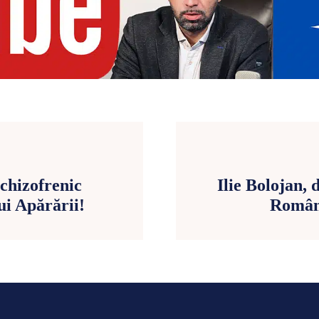
chizofrenic
Ilie Bolojan,
ui Apărării!
Români