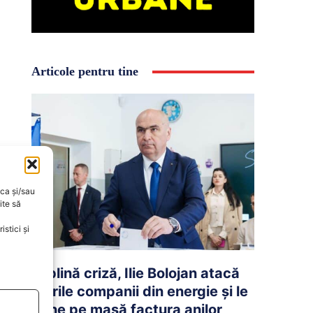
Articole pentru tine
oca și/sau
ite să
stici și
În plină criză, Ilie Bolojan atacă
marile companii din energie și le
pune pe masă factura anilor