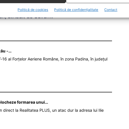
t șef al statului. Practic, nu mai avea nimic,
l statului. Nu mai avea mașină, nici vilă
Politică de cookies
Politică de confidențialitate
Contact
ân, atribuit de Guvern.
zău -…
‑16 al Forțelor Aeriene Române, în zona Padina, în județul
ă blocheze formarea unui…
în direct la Realitatea PLUS, un atac dur la adresa lui Ilie