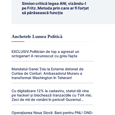
Simion critică legea ANI, vizându-l
pe Fritz. Metoda prin care ar fi forțat
să părăsească funcția
Anchetele Lumea Politică
EXCLUSIV.Politician de top a agresat un
octogenar! A recunoscut cu greu fapta
Mandatul Oanei Țoiu la Externe detonat de
Curtea de Conturi. Ambasadorul Muraru a
transformat Washington în Teheran!
Cu digitalizare 12% la cadastru, statul dă vina
pe hackeri și blochează tranzacțiile cu TVA mic.
Zeci de mii de români în pericol! Guvernul...
Operațiunea Noua Slovă: Bani pentru PNL! ONG-