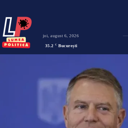
joi, august 6, 2026
35.2
C
București