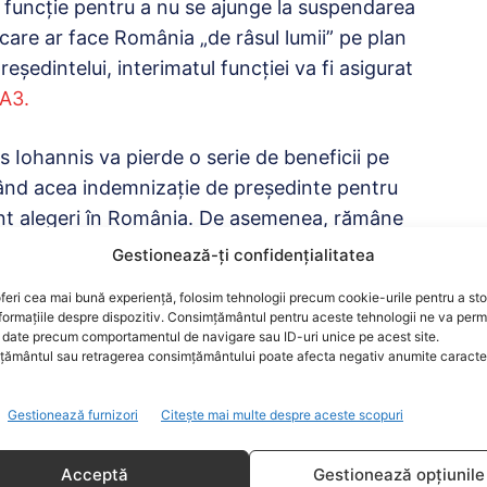
n funcție pentru a nu se ajunge la suspendarea
 care ar face România „de râsul lumii” pe plan
reședintelui, interimatul funcției va fi asigurat
eA3.
s Iohannis va pierde o serie de beneficii pe
 rând acea indemnizație de președinte pentru
unt alegeri în România. De asemenea, rămâne
ului român, ceea ce presupune și ea niște
Gestionează-ți confidențialitatea
imunitatea.
feri cea mai bună experiență, folosim tehnologii precum cookie-urile pentru a st
formațiile despre dispozitiv. Consimțământul pentru aceste tehnologii ne va perm
re stau președinții României. Asta începând de
date precum comportamentul de navigare sau ID-uri unice pe acest site.
ământul sau retragerea consimțământului poate afecta negativ anumite caracteri
uință de serviciu, inclusiv mașină și protecție,
Gestionează furnizori
Citește mai multe despre aceste scopuri
președinte al statului prin suspendare, atunci
Acceptă
Gestionează opțiunile