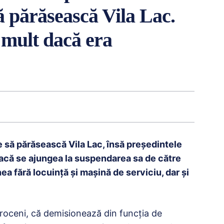
să părăsească Vila Lac.
 mult dacă era
e să părăsească Vila Lac, însă preşedintele
dacă se ajungea la suspendarea sa de către
a fără locuinţă şi maşină de serviciu, dar şi
otroceni, că demisionează din funcția de