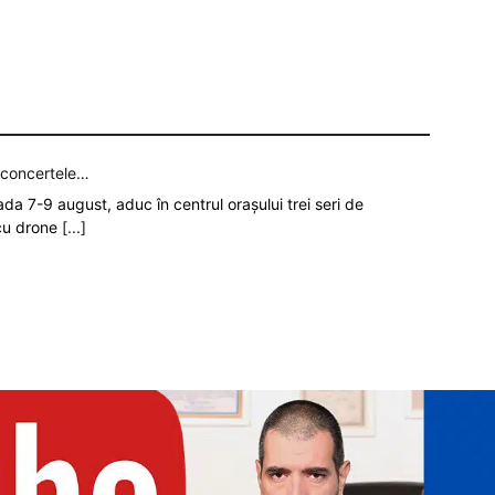
p concertele…
oada 7-9 august, aduc în centrul orașului trei seri de
 cu drone
[...]