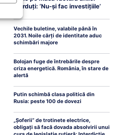
pierduți: ‘Nu-și fac investițiile’
Vechile buletine, valabile până în
2031. Noile cărți de identitate aduc
schimbări majore
Bolojan fuge de întrebările despre
criza energetică. România, în stare de
alertă
Putin schimbă clasa politică din
Rusia: peste 100 de dovezi
„Șoferii” de trotinete electrice,
obligați să facă dovada absolvirii unui
curs de legislație rutieră: Interdicție