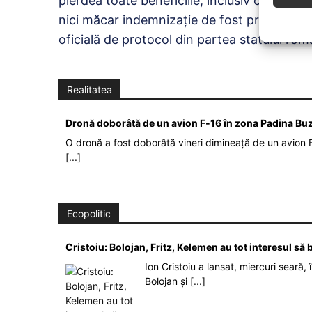
pierdea toate beneficiile, inclusiv cea de fos
nici măcar indemnizație de fost președinte a
oficială de protocol din partea statului rom
Realitatea
Dronă doborâtă de un avion F‑16 în zona Padina Bu
O dronă a fost doborâtă vineri dimineață de un avion F
[...]
Ecopolitic
Cristoiu: Bolojan, Fritz, Kelemen au tot interesul s
Ion Cristoiu a lansat, miercuri seară, 
Bolojan și
[...]