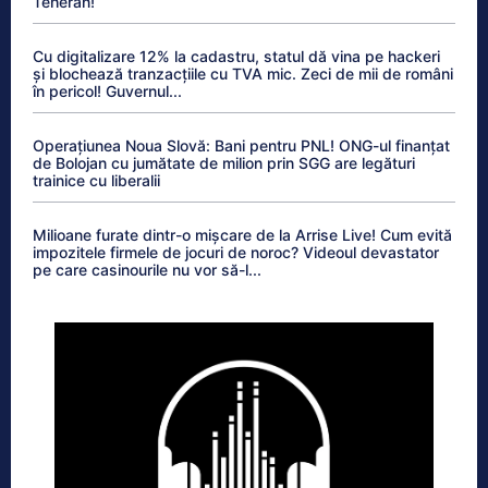
Teheran!
Cu digitalizare 12% la cadastru, statul dă vina pe hackeri
și blochează tranzacțiile cu TVA mic. Zeci de mii de români
în pericol! Guvernul...
Operațiunea Noua Slovă: Bani pentru PNL! ONG-ul finanțat
de Bolojan cu jumătate de milion prin SGG are legături
trainice cu liberalii
Milioane furate dintr-o mișcare de la Arrise Live! Cum evită
impozitele firmele de jocuri de noroc? Videoul devastator
pe care casinourile nu vor să-l...