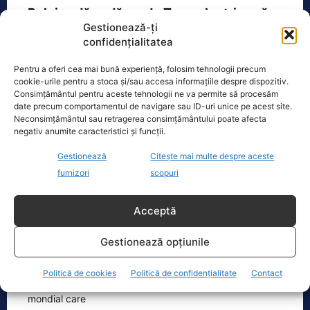
Bolojan dă undă verde Transelectrica să
Gestionează-ți
taie curentul companiilor, în contextul…
confidențialitatea
Ilie Bolojan a transmis astăzi că va da
undă verde Transelectrica să taie
Pentru a oferi cea mai bună experiență, folosim tehnologii precum
curentul companiilor, în contextul
cookie-urile pentru a stoca și/sau accesa informațiile despre dispozitiv.
actualei crize energetice
[...]
Consimțământul pentru aceste tehnologii ne va permite să procesăm
date precum comportamentul de navigare sau ID-uri unice pe acest site.
Neconsimțământul sau retragerea consimțământului poate afecta
negativ anumite caracteristici și funcții.
Gestionează
Citește mai multe despre aceste
Oficiul de Știri
furnizori
scopuri
Cine este Petrică Paraschiv, campionul mondial care
Acceptă
execută 11 ani de…
Petrică Paraschiv, primul român care a
Gestionează opțiunile
cucerit un titlu mondial la box
profesionist, este din nou în centrul
Politică de cookies
Politică de confidențialitate
Contact
atenției după
[...]