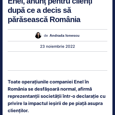
Enel, anunț pentru clienți
după ce a decis să
părăsească România
de
Andrada Ionescu
23 noiembrie 2022
Toate operaţiunile companiei Enel în
România se desfăşoară normal, afirmă
reprezentanţii societății într-o declaraţie cu
privire la impactul ieşirii de pe piaţă asupra
clienţilor.