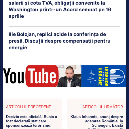
salarii și cota TVA, obligații convenite la
Washington printr-un Acord semnat pe 16
aprilie
Ilie Bolojan, replici acide la conferința de
presă. Discuții despre compensații pentru
energie
ARTICOLUL PRECEDENT
ARTICOLUL URMĂTOR
Decizia este oficială! Rusia a
Klaus Iohannis, anunț despre
fost declarată stat care
aderarea României la
sponsorizează terorismul
Schengen: Există