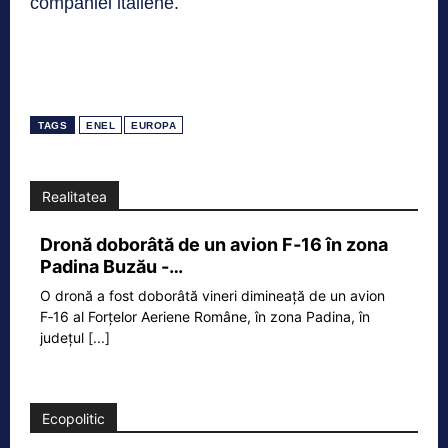
companiei italiene.
TAGS
ENEL
EUROPA
Realitatea
Dronă doborâtă de un avion F‑16 în zona
Padina Buzău -…
O dronă a fost doborâtă vineri dimineață de un avion
F‑16 al Forțelor Aeriene Române, în zona Padina, în
județul
[...]
Ecopolitic