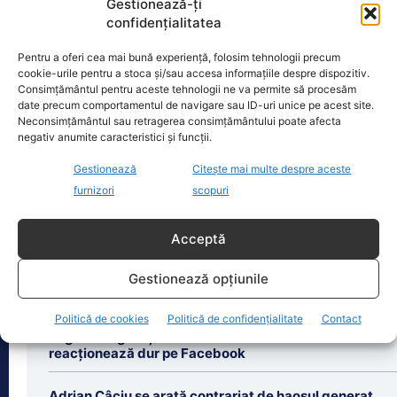
Gestionează-ți
confidențialitatea
Oficiul de Știri
Pentru a oferi cea mai bună experiență, folosim tehnologii precum
cookie-urile pentru a stoca și/sau accesa informațiile despre dispozitiv.
Cele 4 barje pentru redirecționarea Dunării către brațul
Consimțământul pentru aceste tehnologii ne va permite să procesăm
Bala vor fi…
date precum comportamentul de navigare sau ID-uri unice pe acest site.
Neconsimțământul sau retragerea consimțământului poate afecta
Cele 4 barje vor fi scufundate vineri, 7
negativ anumite caracteristici și funcții.
august. Autoritățile au intrat în linie
dreaptă cu una dintre cele mai
[...]
Gestionează
Citește mai multe despre aceste
furnizori
scopuri
Acceptă
Gestionează opțiunile
Ultimele știri
Politică de cookies
Politică de confidențialitate
Contact
Legea integrității trece de Parlament. Dominic Fritz
reacționează dur pe Facebook
Adrian Câciu se arată contrariat de haosul generat