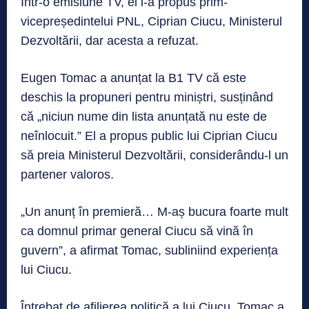
Într-o emisiune TV, el i-a propus prim-
vicepreședintelui PNL, Ciprian Ciucu, Ministerul
Dezvoltării, dar acesta a refuzat.
Eugen Tomac a anunțat la B1 TV că este
deschis la propuneri pentru miniștri, susținând
că „niciun nume din lista anunțată nu este de
neînlocuit.” El a propus public lui Ciprian Ciucu
să preia Ministerul Dezvoltării, considerându-l un
partener valoros.
„Un anunț în premieră… M-aș bucura foarte mult
ca domnul primar general Ciucu să vină în
guvern”, a afirmat Tomac, subliniind experiența
lui Ciucu.
Întrebat de afilierea politică a lui Ciucu, Tomac a