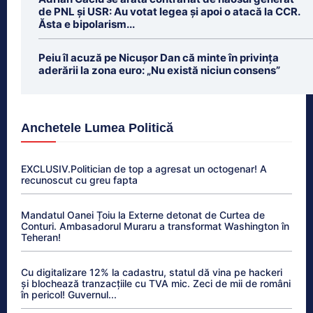
de PNL și USR: Au votat legea și apoi o atacă la CCR.
Ăsta e bipolarism...
Peiu îl acuză pe Nicușor Dan că minte în privința
aderării la zona euro: „Nu există niciun consens”
Anchetele Lumea Politică
EXCLUSIV.Politician de top a agresat un octogenar! A
recunoscut cu greu fapta
Mandatul Oanei Țoiu la Externe detonat de Curtea de
Conturi. Ambasadorul Muraru a transformat Washington în
Teheran!
Cu digitalizare 12% la cadastru, statul dă vina pe hackeri
și blochează tranzacțiile cu TVA mic. Zeci de mii de români
în pericol! Guvernul...