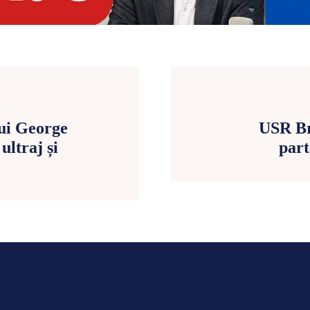
lui George
USR Bra
ultraj și
part