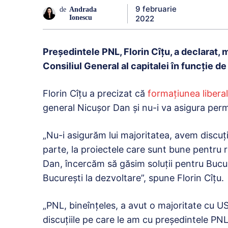
9 februarie
de
Andrada
2022
Ionescu
Preşedintele PNL, Florin Cîţu, a declarat, m
Consiliul General al capitalei în funcţie d
Florin Cîțu a precizat că
formaţiunea libera
general Nicuşor Dan şi nu-i va asigura per
„Nu-i asigurăm lui majoritatea, avem discuţii
parte, la proiectele care sunt bune pentru 
Dan, încercăm să găsim soluţii pentru Bucu
Bucureşti la dezvoltare”, spune Florin Cîțu.
„PNL, bineînţeles, a avut o majoritate cu US
discuţiile pe care le am cu preşedintele PNL 