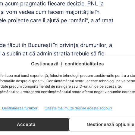
ăm acum pragmatic fiecare decizie. PNL la
i şi vom vedea cum facem majorităţile în
e proiecte care îi ajută pe români”, a afirmat
de făcut în Bucureşti în privinţa drumurilor, a
 a subliniat că administraţia trebuie să fie
re atragerea de fonduri europene în vederea
Gestionează-ți confidențialitatea
ui.
feri cea mai bună experiență, folosim tehnologii precum cookie-urile pentru a st
formațiile despre dispozitiv. Consimțământul pentru aceste tehnologii ne va perm
date precum comportamentul de navigare sau ID-uri unice pe acest site.
ământul sau retragerea consimțământului poate afecta negativ anumite caracteri
Gestionează furnizori
Citește mai multe despre aceste scopuri
Acceptă
Gestionează opțiunile