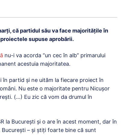
arţi, că partidul său va face majorităţile în
e proiectele supuse aprobării.
lă
nu-i va acorda “un cec în alb” primarului
manent acestuia majoritatea.
 în partid şi ne uităm la fiecare proiect în
români. Nu este o majoritate pentru Nicuşor
reşti. (…) Eu zic că vom da drumul în
R la Bucureşti şi o are în acest moment, dar în
Bucureşti – şi ştiţi foarte bine că sunt