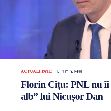
1
min.
ACTUALITATE
Read
Florin Cîțu: PNL nu îi
alb” lui Nicușor Dan