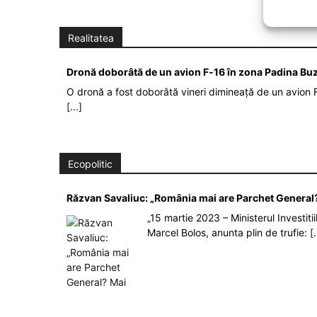
Realitatea
Dronă doborâtă de un avion F‑16 în zona Padina Bu
O dronă a fost doborâtă vineri dimineață de un avion F
[...]
Ecopolitic
Răzvan Savaliuc: „România mai are Parchet General?
„15 martie 2023 – Ministerul Investit
Marcel Bolos, anunta plin de trufie:
[.