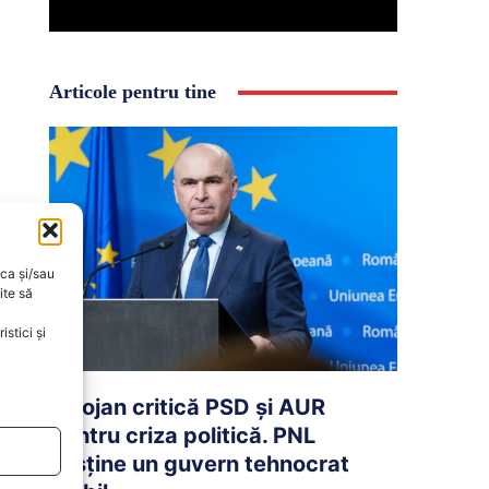
Articole pentru tine
oca și/sau
ite să
stici și
Bolojan critică PSD și AUR
pentru criza politică. PNL
susține un guvern tehnocrat