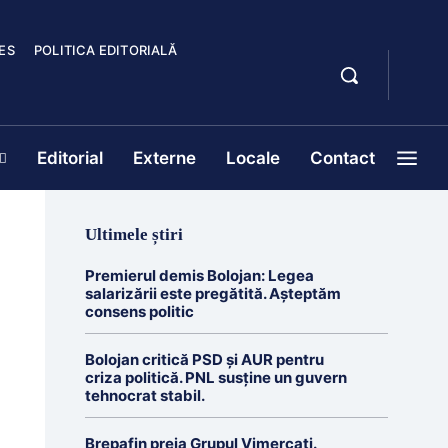
ES
POLITICA EDITORIALĂ
Editorial
Externe
Locale
Contact
Ultimele știri
Premierul demis Bolojan: Legea
salarizării este pregătită. Așteptăm
consens politic
Bolojan critică PSD și AUR pentru
criza politică. PNL susține un guvern
tehnocrat stabil.
Brepafin preia Grupul Vimercati.