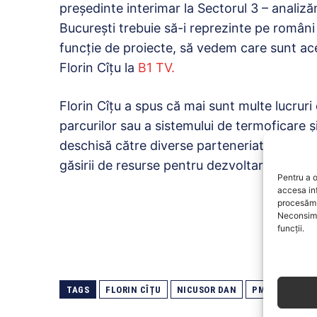
preşedinte interimar la Sectorul 3 – analiz
Bucureşti trebuie să-i reprezinte pe român
funcţie de proiecte, să vedem care sunt acel
Florin Cîţu la
B1 TV.
Florin Cîțu a spus că mai sunt multe lucruri 
parcurilor sau a sistemului de termoficare şi
deschisă către diverse parteneriate şi căt
găsirii de resurse pentru dezvoltarea oraşul
Pentru a o
accesa in
procesăm 
Neconsimț
funcții.
TAGS
FLORIN CÎȚU
NICUSOR DAN
PMB
PNL