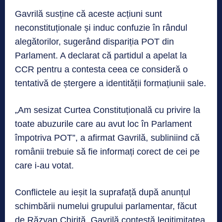
Gavrilă susține că aceste acțiuni sunt
neconstituționale și induc confuzie în rândul
alegătorilor, sugerând dispariția POT din
Parlament. A declarat că partidul a apelat la
CCR pentru a contesta ceea ce consideră o
tentativă de ștergere a identității formațiunii sale.
„Am sesizat Curtea Constituțională cu privire la
toate abuzurile care au avut loc în Parlament
împotriva POT”, a afirmat Gavrilă, subliniind că
românii trebuie să fie informați corect de cei pe
care i-au votat.
Conflictele au ieșit la suprafață după anunțul
schimbării numelui grupului parlamentar, făcut
de Răzvan Chiriță. Gavrilă contestă legitimitatea