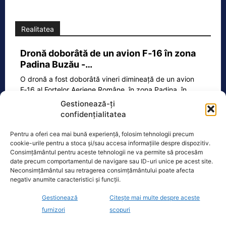
Realitatea
Dronă doborâtă de un avion F‑16 în zona
Padina Buzău -…
O dronă a fost doborâtă vineri dimineață de un avion
F‑16 al Forțelor Aeriene Române, în zona Padina, în
județul
[...]
Gestionează-ți
confidențialitatea
Pentru a oferi cea mai bună experiență, folosim tehnologii precum
Ecopolitic
cookie-urile pentru a stoca și/sau accesa informațiile despre dispozitiv.
Consimțământul pentru aceste tehnologii ne va permite să procesăm
date precum comportamentul de navigare sau ID-uri unice pe acest site.
Răzvan Savaliuc: „România mai are
Neconsimțământul sau retragerea consimțământului poate afecta
Parchet General? Mai are structuri de…
negativ anumite caracteristici și funcții.
„15 martie 2023 – Ministerul Investitiilor
Gestionează
Citește mai multe despre aceste
si Proiectelor Europene, condus pe
furnizori
scopuri
atunci de PNL-istul Marcel Bolos,
anunta plin de trufie:
[...]