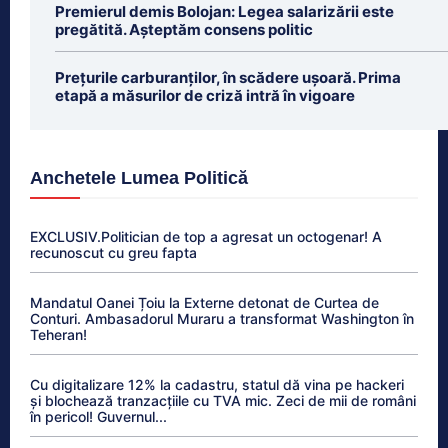
Premierul demis Bolojan: Legea salarizării este
pregătită. Așteptăm consens politic
Prețurile carburanților, în scădere ușoară. Prima
etapă a măsurilor de criză intră în vigoare
Anchetele Lumea Politică
EXCLUSIV.Politician de top a agresat un octogenar! A
recunoscut cu greu fapta
Mandatul Oanei Țoiu la Externe detonat de Curtea de
Conturi. Ambasadorul Muraru a transformat Washington în
Teheran!
Cu digitalizare 12% la cadastru, statul dă vina pe hackeri
și blochează tranzacțiile cu TVA mic. Zeci de mii de români
în pericol! Guvernul...