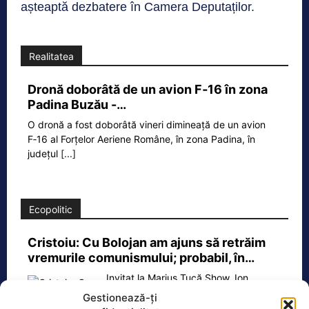
așteaptă dezbatere în Camera Deputaților.
Realitatea
Dronă doborâtă de un avion F‑16 în zona
Padina Buzău -…
O dronă a fost doborâtă vineri dimineață de un avion
F‑16 al Forțelor Aeriene Române, în zona Padina, în
județul
[...]
Ecopolitic
Cristoiu: Cu Bolojan am ajuns să retrăim
vremurile comunismului; probabil, în…
Invitat la Marius Tucă Show, Ion
Cristoiu susține că măsurile anunțate
Gestionează-ți
de Ilie Bolojan privind reducerea