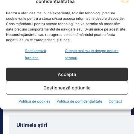
confidențialitatea
consumului de energie electrică
[...]
Pentru a oferi cea mai bună experiență, folosim tehnologii precum
cookie-urile pentru a stoca și/sau accesa informațiile despre dispozitiv.
Consimțământul pentru aceste tehnologii ne va permite să procesăm
date precum comportamentul de navigare sau ID-uri unice pe acest site.
Neconsimțământul sau retragerea consimțământului poate afecta
Oficiul de Știri
negativ anumite caracteristici și funcții.
Gestionează
Citește mai multe despre aceste
Copil din Reghin, salvat după ce și-a prins mâna în
furnizori
scopuri
mașina…
Un copil de doar 2 ani din Reghin a
trecut printr-un moment dramatic,
Acceptă
vineri, după ce și-a prins mâna
dreaptă
[...]
Gestionează opțiunile
Politică de cookies
Politică de confidențialitate
Contact
Ultimele știri