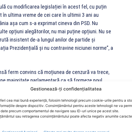
lă cu modificarea legislației în acest fel, cu puțin
 în ultima vreme de cei care în ultimii 3 ani au
nia așa cum s-a exprimat cineva din PSD. Nu
te opțiuni alegătorilor, nu mai puține opțiuni. Nu se
ută insistent de-a lungul anilor de partide și
rația Prezidențială și nu contravine niciunei norme”, a
însă ferm convins că moțiunea de cenzură va trece,
ține majoritate parlamentară ca să formeze noul
Gestionează-ți confidențialitatea
feri cea mai bună experiență, folosim tehnologii precum cookie-urile pentru a st
m o moţiune de cenzură împreună cu primii parteneri,
formațiile despre dispozitiv. Consimțământul pentru aceste tehnologii ne va perm
date precum comportamentul de navigare sau ID-uri unice pe acest site.
e de cenzură. Nu avem alt obiectiv decât să treacă
ământul sau retragerea consimțământului poate afecta negativ anumite caracteri
nt vom intra în anticipate. Nu vom intra. Vom
majoritate parlamentară. O singură condiţie avem.