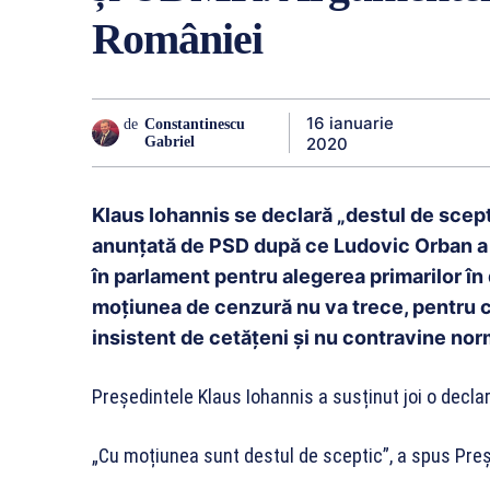
României
16 ianuarie
de
Constantinescu
2020
Gabriel
Klaus Iohannis se declară „destul de scept
anunțată de PSD după ce Ludovic Orban a
în parlament pentru alegerea primarilor în 
moțiunea de cenzură nu va trece, pentru c
insistent de cetățeni și nu contravine nor
Președintele Klaus Iohannis a susținut joi o decla
„Cu moțiunea sunt destul de sceptic”, a spus Pre