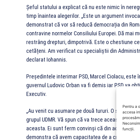
Șeful statului a explicat că nu este nimic în neregu
timp înaintea alegerilor. „Este un argument invocat
demonstrat că vor să reducă democrația din Româ
contravine normelor Consiliului Europei. Dă mai mul
restrâng drepturi, dimpotrivă. Este o chestiune cer
cetățeni. Am verificat cu specialiștii din Administ
declarat Iohannis.
Președintele interimar PSD, Marcel Ciolacu, este 
guvernul Ludovic Orban va fi demis iar PSD va ob
Executiv.
Pentru a o
„Au venit cu asumare pe două tururi. O să depune
accesa in
procesăm 
grupul UDMR. Vă spun că va trece această moţiun
Neconsimț
aceasta. Ei sunt ferm convinşi că din acest mome
funcții.
demonstra că avem capacitatea de a crea o nouă 