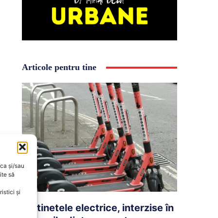
Articole pentru tine
oca și/sau
ite să
stici și
Trotinetele electrice, interzise în