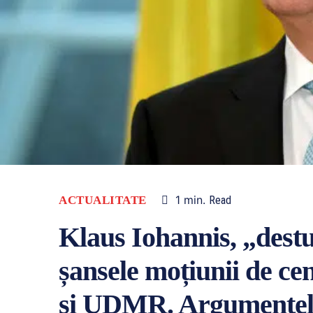
1
min.
ACTUALITATE
Read
Klaus Iohannis, „destu
șansele moțiunii de ce
și UDMR. Argumentele