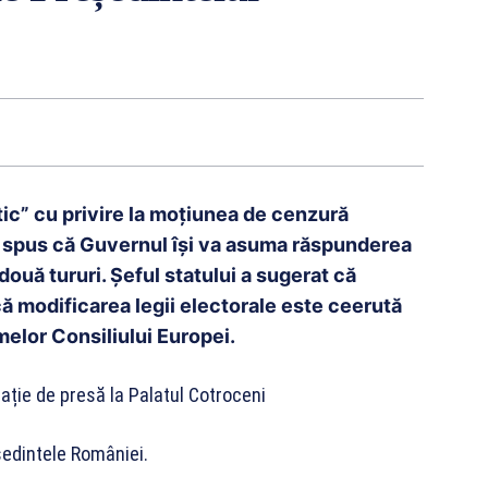
ic” cu privire la moțiunea de cenzură
 spus că Guvernul își va asuma răspunderea
două tururi. Șeful statului a sugerat că
ă modificarea legii electorale este ceerută
melor Consiliului Europei.
rație de presă la Palatul Cotroceni
ședintele României.