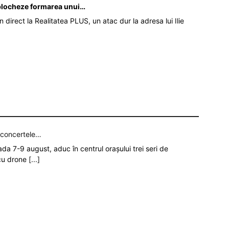
ă blocheze formarea unui…
în direct la Realitatea PLUS, un atac dur la adresa lui Ilie
p concertele…
oada 7-9 august, aduc în centrul orașului trei seri de
 cu drone
[...]