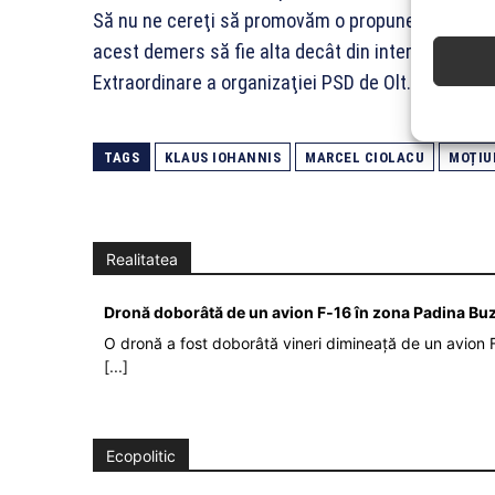
Să nu ne cereţi să promovăm o propunere de prim-
acest demers să fie alta decât din interioriul PSD”
Extraordinare a organizaţiei PSD de Olt.
TAGS
KLAUS IOHANNIS
MARCEL CIOLACU
MOȚIU
Realitatea
Dronă doborâtă de un avion F‑16 în zona Padina Bu
O dronă a fost doborâtă vineri dimineață de un avion F
[...]
Ecopolitic