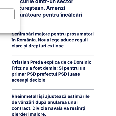
parcurile dintr-un sector
bucureștean. Amenzi
usturătoare pentru încălcări
Schimbări majore pentru prosumatori
în România. Noua lege aduce reguli
clare și drepturi extinse
Cristian Preda explică de ce Dominic
Fritz nu a fost demis: Și pentru un
primar PSD prefectul PSD luase
aceeași decizie
Rheinmetall își ajustează estimările
de vânzări după anularea unui
contract. Divizia navală va resimți
pierderi majore.