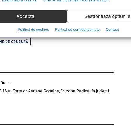
Gestionează furnizori
Citește mai multe despre aceste scopuri
ministru. Vom căuta o propunere cu aliaţii noştri la
, a afirmat Marcel Ciolacu în cadrul Conferinţei
Acceptă
Gestionează opțiunile
Politică de cookies
Politică de confidențialitate
Contact
NE DE CENZURĂ
zău -…
‑16 al Forțelor Aeriene Române, în zona Padina, în județul