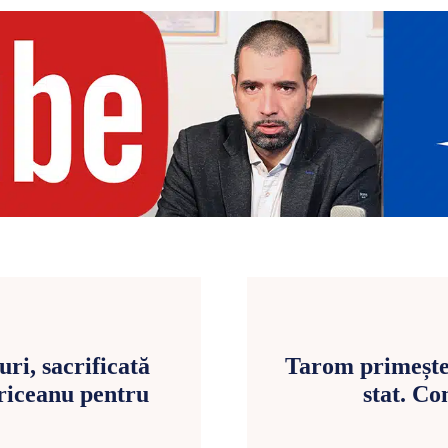
ri, sacrificată
Tarom primește 
ăriceanu pentru
stat. Co