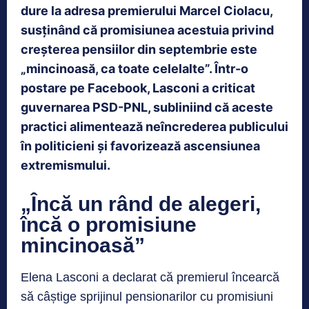
dure la adresa premierului Marcel Ciolacu,
susținând că promisiunea acestuia privind
creșterea pensiilor din septembrie este
„mincinoasă, ca toate celelalte”. Într-o
postare pe Facebook, Lasconi a criticat
guvernarea PSD-PNL, subliniind că aceste
practici alimentează neîncrederea publicului
în politicieni și favorizează ascensiunea
extremismului.
„Încă un rând de alegeri,
încă o promisiune
mincinoasă”
Elena Lasconi a declarat că premierul încearcă
să câștige sprijinul pensionarilor cu promisiuni