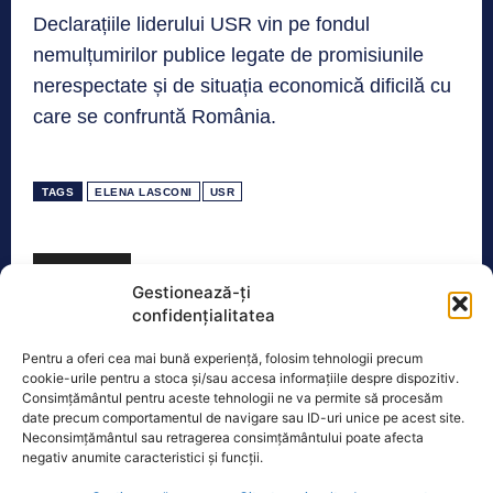
Declarațiile liderului USR vin pe fondul
nemulțumirilor publice legate de promisiunile
nerespectate și de situația economică dificilă cu
care se confruntă România.
TAGS
ELENA LASCONI
USR
Realitatea
Gestionează-ți
confidențialitatea
Dronă doborâtă de un avion F‑16 în zona
Padina Buzău -…
Pentru a oferi cea mai bună experiență, folosim tehnologii precum
cookie-urile pentru a stoca și/sau accesa informațiile despre dispozitiv.
O dronă a fost doborâtă vineri dimineață de un avion
Consimțământul pentru aceste tehnologii ne va permite să procesăm
F‑16 al Forțelor Aeriene Române, în zona Padina, în
date precum comportamentul de navigare sau ID-uri unice pe acest site.
județul
[...]
Neconsimțământul sau retragerea consimțământului poate afecta
negativ anumite caracteristici și funcții.