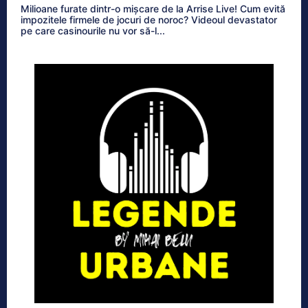
Milioane furate dintr-o mișcare de la Arrise Live! Cum evită
impozitele firmele de jocuri de noroc? Videoul devastator
pe care casinourile nu vor să-l...