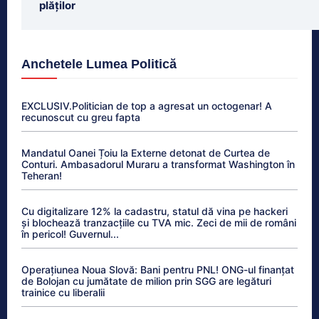
plăților
Anchetele Lumea Politică
EXCLUSIV.Politician de top a agresat un octogenar! A
recunoscut cu greu fapta
Mandatul Oanei Țoiu la Externe detonat de Curtea de
Conturi. Ambasadorul Muraru a transformat Washington în
Teheran!
Cu digitalizare 12% la cadastru, statul dă vina pe hackeri
și blochează tranzacțiile cu TVA mic. Zeci de mii de români
în pericol! Guvernul...
Operațiunea Noua Slovă: Bani pentru PNL! ONG-ul finanțat
de Bolojan cu jumătate de milion prin SGG are legături
trainice cu liberalii