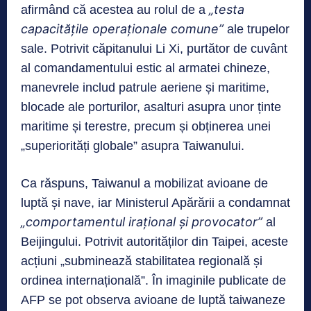
„testa
afirmând că acestea au rolul de a
capacitățile operaționale comune”
ale trupelor
sale. Potrivit căpitanului Li Xi, purtător de cuvânt
al comandamentului estic al armatei chineze,
manevrele includ patrule aeriene și maritime,
blocade ale porturilor, asalturi asupra unor ținte
maritime și terestre, precum și obținerea unei
„superiorități globale” asupra Taiwanului.
Ca răspuns, Taiwanul a mobilizat avioane de
luptă și nave, iar Ministerul Apărării a condamnat
„comportamentul irațional și provocator”
al
Beijingului. Potrivit autorităților din Taipei, aceste
acțiuni „subminează stabilitatea regională și
ordinea internațională”. În imaginile publicate de
AFP se pot observa avioane de luptă taiwaneze