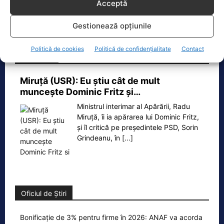
Acceptă
F‑16 al Forțelor Aeriene Române, în zona Padina, în
județul
[...]
Gestionează opțiunile
Politică de cookies
Politică de confidențialitate
Contact
Ecopolitic
Miruţă (USR): Eu ştiu cât de mult
munceşte Dominic Fritz şi…
Ministrul interimar al Apărării, Radu
Miruță, îi ia apărarea lui Dominic Fritz,
și îl critică pe președintele PSD, Sorin
Grindeanu, în
[...]
Oficiul de Știri
Bonificație de 3% pentru firme în 2026: ANAF va acorda