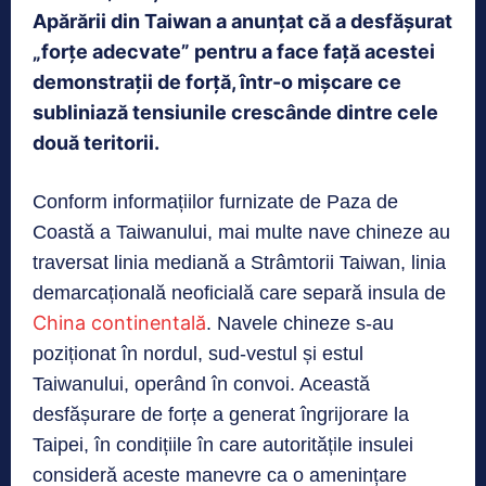
Apărării din Taiwan a anunțat că a desfășurat
„forțe adecvate” pentru a face față acestei
demonstrații de forță, într-o mișcare ce
subliniază tensiunile crescânde dintre cele
două teritorii.
Conform informațiilor furnizate de Paza de
Coastă a Taiwanului, mai multe nave chineze au
traversat linia mediană a Strâmtorii Taiwan, linia
demarcațională neoficială care separă insula de
China continentală
. Navele chineze s-au
poziționat în nordul, sud-vestul și estul
Taiwanului, operând în convoi. Această
desfășurare de forțe a generat îngrijorare la
Taipei, în condițiile în care autoritățile insulei
consideră aceste manevre ca o amenințare