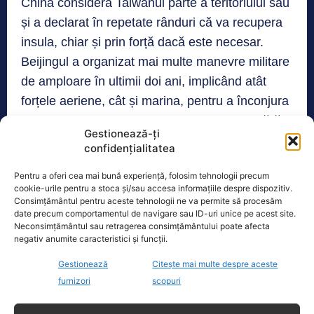
China consideră Taiwanul parte a teritoriului său
și a declarat în repetate rânduri că va recupera
insula, chiar și prin forță dacă este necesar.
Beijingul a organizat mai multe manevre militare
de amploare în ultimii doi ani, implicând atât
forțele aeriene, cât și marina, pentru a înconjura
insula și a testa capacitatea de reacție a apărării
Gestionează-ți
taiwaneze.
confidențialitatea
Pentru a oferi cea mai bună experiență, folosim tehnologii precum
cookie-urile pentru a stoca și/sau accesa informațiile despre dispozitiv.
TAGS
CHINA
TAIWAN
Consimțământul pentru aceste tehnologii ne va permite să procesăm
date precum comportamentul de navigare sau ID-uri unice pe acest site.
Neconsimțământul sau retragerea consimțământului poate afecta
Realitatea
negativ anumite caracteristici și funcții.
Gestionează
Citește mai multe despre aceste
Dronă doborâtă de un avion F‑16 în zona
furnizori
scopuri
Padina Buzău -…
O dronă a fost doborâtă vineri dimineață de un avion