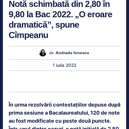
Notă schimbată din 2,80 în
9,80 la Bac 2022. „O eroare
dramatică”, spune
Cîmpeanu
de
Andrada Ionescu
1 iulie 2022
În urma rezolvării contestațiilor depuse după
prima sesiune a Bacalaureatului, 120 de note
au fost modificate cu peste două puncte.
Într-unul dintre cazuri, o notă inițială de 2,80