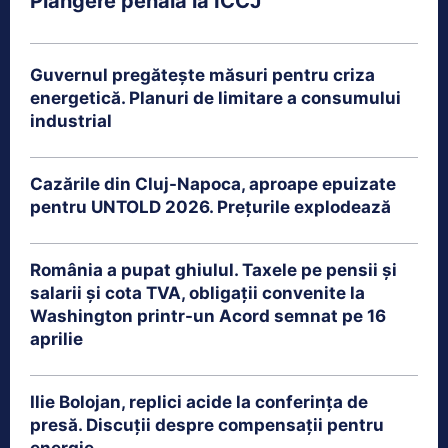
Plângere penală la ÎCCJ
Guvernul pregătește măsuri pentru criza
energetică. Planuri de limitare a consumului
industrial
Cazările din Cluj-Napoca, aproape epuizate
pentru UNTOLD 2026. Prețurile explodează
România a pupat ghiulul. Taxele pe pensii și
salarii și cota TVA, obligații convenite la
Washington printr-un Acord semnat pe 16
aprilie
Ilie Bolojan, replici acide la conferința de
presă. Discuții despre compensații pentru