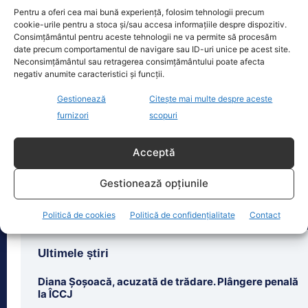
Pentru a oferi cea mai bună experiență, folosim tehnologii precum
cookie-urile pentru a stoca și/sau accesa informațiile despre dispozitiv.
Consimțământul pentru aceste tehnologii ne va permite să procesăm
date precum comportamentul de navigare sau ID-uri unice pe acest site.
Oficiul de Știri
Neconsimțământul sau retragerea consimțământului poate afecta
negativ anumite caracteristici și funcții.
Cine este Petrică Paraschiv, campionul mondial care
Gestionează
Citește mai multe despre aceste
execută 11 ani de…
furnizori
scopuri
Petrică Paraschiv, primul român care a
cucerit un titlu mondial la box
profesionist, este din nou în centrul
Acceptă
atenției după
[...]
Gestionează opțiunile
Politică de cookies
Politică de confidențialitate
Contact
Ultimele știri
Diana Șoșoacă, acuzată de trădare. Plângere penală
la ÎCCJ