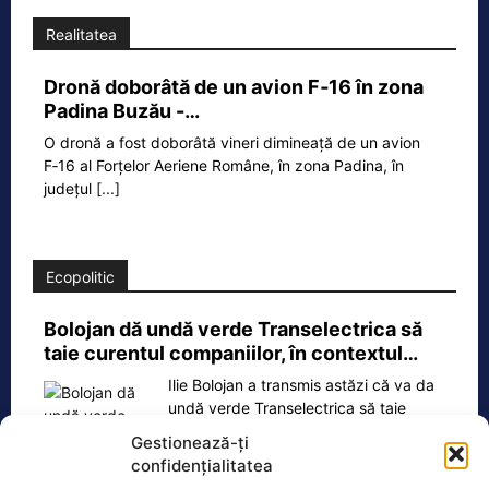
Realitatea
Dronă doborâtă de un avion F‑16 în zona
Padina Buzău -…
O dronă a fost doborâtă vineri dimineață de un avion
F‑16 al Forțelor Aeriene Române, în zona Padina, în
județul
[...]
Ecopolitic
Bolojan dă undă verde Transelectrica să
taie curentul companiilor, în contextul…
Ilie Bolojan a transmis astăzi că va da
undă verde Transelectrica să taie
curentul companiilor, în contextul
Gestionează-ți
actualei crize energetice
[...]
confidențialitatea