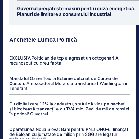
Guvernul pregătește măsuri pentru criza energetică.
Planuri de limitare a consumului industrial
Anchetele Lumea Politică
EXCLUSIV.Politician de top a agresat un octogenar! A
recunoscut cu greu fapta
Mandatul Oanei Țoiu la Externe detonat de Curtea de
Conturi. Ambasadorul Muraru a transformat Washington în
Teheran!
Cu digitalizare 12% la cadastru, statul dă vina pe hackeri
și blochează tranzacțiile cu TVA mic. Zeci de mii de români
în pericol! Guvernul...
Operațiunea Noua Slovă: Bani pentru PNL! ONG-ul finanțat
de Bolojan cu jumătate de milion prin SGG are legături