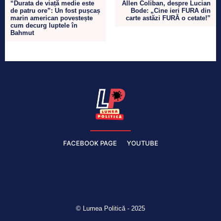
“Durata de viață medie este
Allen Coliban, despre Lucian
de patru ore”: Un fost pușcaș
Bode: „Cine ieri FURA din
marin american povestește
carte astăzi FURĂ o cetate!”
cum decurg luptele în
Bahmut
FACEBOOK PAGE
YOUTUBE
© Lumea Politică - 2025