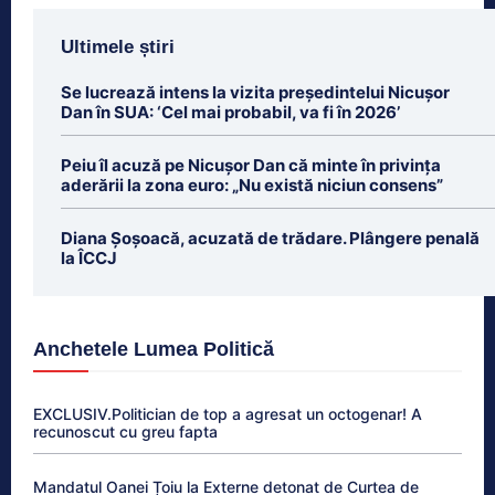
Ultimele știri
Se lucrează intens la vizita președintelui Nicușor
Dan în SUA: ‘Cel mai probabil, va fi în 2026’
Peiu îl acuză pe Nicușor Dan că minte în privința
aderării la zona euro: „Nu există niciun consens”
Diana Șoșoacă, acuzată de trădare. Plângere penală
la ÎCCJ
Anchetele Lumea Politică
EXCLUSIV.Politician de top a agresat un octogenar! A
recunoscut cu greu fapta
Mandatul Oanei Țoiu la Externe detonat de Curtea de