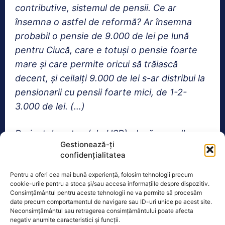
contributive, sistemul de pensii. Ce ar
însemna o astfel de reformă? Ar însemna
probabil o pensie de 9.000 de lei pe lună
pentru Ciucă, care e totuși o pensie foarte
mare și care permite oricui să trăiască
decent, și ceilalți 9.000 de lei s-ar distribui la
pensionarii cu pensii foarte mici, de 1-2-
3.000 de lei. (…)
Proiectele astea (ale USR), dacă vrea dl
Gestionează-ți
Ciolacu, ele trec de Parlament. (…) Să spună
confidențialitatea
dl Ciolacu de ce nu vrea săptămâna viitoare
să adopte proiectele depuse de USR pentru
Pentru a oferi cea mai bună experiență, folosim tehnologii precum
cookie-urile pentru a stoca și/sau accesa informațiile despre dispozitiv.
desființarea pensiilor primarilor și
Consimțământul pentru aceste tehnologii ne va permite să procesăm
date precum comportamentul de navigare sau ID-uri unice pe acest site.
parlamentarilor. Durează o săptămână să
Neconsimțământul sau retragerea consimțământului poate afecta
trecem prin Parlament”
, a declarat Cătălin
negativ anumite caracteristici și funcții.