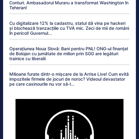
Conturi. Ambasadorul Muraru a transformat Washington în
Teheran!
Cu digitalizare 12% la cadastru, statul dă vina pe hackeri
și blochează tranzacțiile cu TVA mic. Zeci de mii de români
în pericol! Guvernul...
Operațiunea Noua Slovă: Bani pentru PNL! ONG-ul finanțat
de Bolojan cu jumătate de milion prin SGG are legături
trainice cu liberalii
Milioane furate dintr-o mișcare de la Arrise Live! Cum evită
impozitele firmele de jocuri de noroc? Videoul devastator
pe care casinourile nu vor să-l...