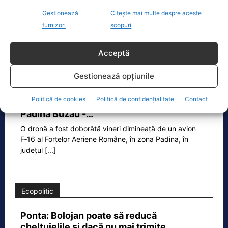
Drulă, pentru B1 TV.
Gestionează
Citește mai multe despre aceste
furnizori
scopuri
TAGS
ELIMINARE PENSII SPECIALE
NICOLAE CIUCĂ
USR
Acceptă
Gestionează opțiunile
Realitatea
Politică de cookies
Politică de confidențialitate
Contact
Dronă doborâtă de un avion F‑16 în zona
Padina Buzău -…
O dronă a fost doborâtă vineri dimineață de un avion
F‑16 al Forțelor Aeriene Române, în zona Padina, în
județul
[...]
Ecopolitic
Ponta: Bolojan poate să reducă
cheltuielile şi dacă nu mai trimite…