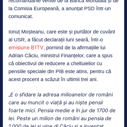
recomandările venite de la Banca Mondială și de
la Comisia Europeană, a anunțat PSD într-un
comunicat.
Ionuț Moșteanu, care este și purtător de cuvânt
al USR, a făcut declarații luni seară, într-o
emisiune B1TV
, pornind de la afirmațiile lui
Adrian Câciu, ministrul Finanțelor, care a spus
că obiectivul de reducere a cheltuielior cu
pensiile speciale din PIB este atins, pentru că
acest procent a scăzut în ultimii trei ani.
E o sfidare la adresa milioanelor de români
„
care au muncit o viață și au niște pensii
foarte mici. Pensia medie e în jur de 1700 de
lei. Peste un milion de români au pensia de
1.000 de lei și vine dl Câciu și a inventat