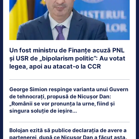
Un fost ministru de Finanțe acuză PNL
și USR de „bipolarism politic”: Au votat
legea, apoi au atacat-o la CCR
George Simion respinge varianta unui Guvern
de tehnocrați, propusă de Nicușor Dan:
„Românii se vor pronunța la urne, fiind și
singura soluție de ieșire...
Bolojan ezită să publice declarația de avere a
partenerei, după ce Nicușor Dan a făcut asta.