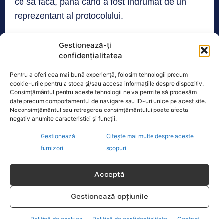
ce să facă, până când a fost îndrumat de un
reprezentant al protocolului.
Gestionează-ți
TAGS
GAFA
NICUȘOR DAN
PROTOCOL
confidențialitatea
Pentru a oferi cea mai bună experiență, folosim tehnologii precum
cookie-urile pentru a stoca și/sau accesa informațiile despre dispozitiv.
Realitatea
Consimțământul pentru aceste tehnologii ne va permite să procesăm
date precum comportamentul de navigare sau ID-uri unice pe acest site.
Dronă doborâtă de un avion F‑16 în zona
Neconsimțământul sau retragerea consimțământului poate afecta
Padina Buzău -…
negativ anumite caracteristici și funcții.
O dronă a fost doborâtă vineri dimineață de un avion
Gestionează
Citește mai multe despre aceste
F‑16 al Forțelor Aeriene Române, în zona Padina, în
furnizori
scopuri
județul
[...]
Acceptă
Ecopolitic
Gestionează opțiunile
Cristoiu: Bolojan, Fritz, Kelemen au tot
Politică de cookies
Politică de confidențialitate
Contact