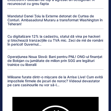
recunoscut cu greu fapta
Mandatul Oanei Țoiu la Externe detonat de Curtea de
Conturi. Ambasadorul Muraru a transformat Washington în
Teheran!
Cu digitalizare 12% la cadastru, statul dă vina pe hackeri
și blochează tranzacțiile cu TVA mic. Zeci de mii de români
în pericol! Guvernul...
Operațiunea Noua Slovă: Bani pentru PNL! ONG-ul finanțat
de Bolojan cu jumătate de milion prin SGG are legături
trainice cu liberalii
Milioane furate dintr-o mișcare de la Arrise Live! Cum evită
impozitele firmele de jocuri de noroc? Videoul devastator
pe care casinourile nu vor să-l...