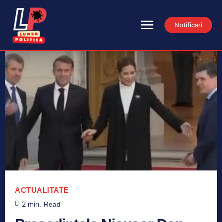
Notificari
ACTUALITATE
2
min.
Read