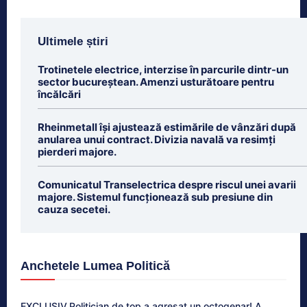
Ultimele știri
Trotinetele electrice, interzise în parcurile dintr-un
sector bucureștean. Amenzi usturătoare pentru
încălcări
Rheinmetall își ajustează estimările de vânzări după
anularea unui contract. Divizia navală va resimți
pierderi majore.
Comunicatul Transelectrica despre riscul unei avarii
majore. Sistemul funcționează sub presiune din
cauza secetei.
Anchetele Lumea Politică
EXCLUSIV.Politician de top a agresat un octogenar! A