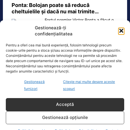
Ponta: Bolojan poate să reducă
cheltuielile şi dacă nu mai trimite…
Fostul premier Victor Ponta a făcut o
serie de comentarii referitoare la
Gestionează-ți
situația energetică a României. „Ideea
confidențialitatea
e următoarea. Oprești
[...]
Pentru a oferi cea mai bună experiență, folosim tehnologii precum
cookie-urile pentru a stoca și/sau accesa informațiile despre dispozitiv.
Consimțământul pentru aceste tehnologii ne va permite să procesăm
date precum comportamentul de navigare sau ID-uri unice pe acest site.
Neconsimțământul sau retragerea consimțământului poate afecta
Oficiul de Știri
negativ anumite caracteristici și funcții.
Gestionează
Citește mai multe despre aceste
Cele 4 barje pentru redirecționarea Dunării către brațul
furnizori
scopuri
Bala vor fi…
Cele 4 barje vor fi scufundate vineri, 7
Acceptă
august. Autoritățile au intrat în linie
dreaptă cu una dintre cele mai
[...]
Gestionează opțiunile