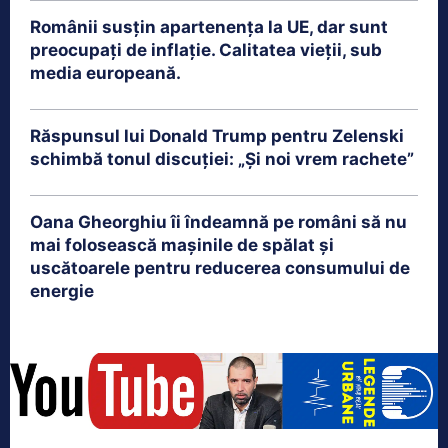
Românii susțin apartenența la UE, dar sunt
preocupați de inflație. Calitatea vieții, sub
media europeană.
Răspunsul lui Donald Trump pentru Zelenski
schimbă tonul discuției: „Și noi vrem rachete”
Oana Gheorghiu îi îndeamnă pe români să nu
mai folosească mașinile de spălat și
uscătoarele pentru reducerea consumului de
energie