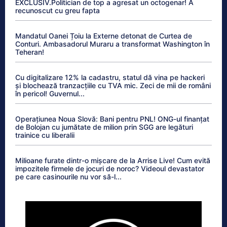
EXCLUSIV.Politician de top a agresat un octogenar! A
recunoscut cu greu fapta
Mandatul Oanei Țoiu la Externe detonat de Curtea de
Conturi. Ambasadorul Muraru a transformat Washington în
Teheran!
Cu digitalizare 12% la cadastru, statul dă vina pe hackeri
și blochează tranzacțiile cu TVA mic. Zeci de mii de români
în pericol! Guvernul...
Operațiunea Noua Slovă: Bani pentru PNL! ONG-ul finanțat
de Bolojan cu jumătate de milion prin SGG are legături
trainice cu liberalii
Milioane furate dintr-o mișcare de la Arrise Live! Cum evită
impozitele firmele de jocuri de noroc? Videoul devastator
pe care casinourile nu vor să-l...