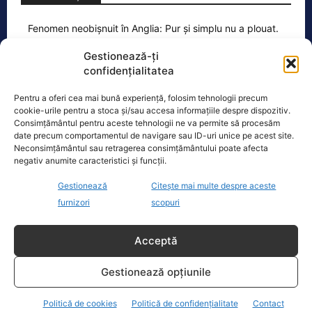
Fenomen neobișnuit în Anglia: Pur și simplu nu a plouat.
Nimeni…
Gestionează-ți
Potrivit Agenției de Mediu din Marea
confidențialitatea
Britanie, doar 20% din Anglia are
nivelurile obișnuite ale apei, iar
Pentru a oferi cea mai bună experiență, folosim tehnologii precum
aceasta este a
[...]
cookie-urile pentru a stoca și/sau accesa informațiile despre dispozitiv.
Consimțământul pentru aceste tehnologii ne va permite să procesăm
date precum comportamentul de navigare sau ID-uri unice pe acest site.
Neconsimțământul sau retragerea consimțământului poate afecta
negativ anumite caracteristici și funcții.
Gestionează
Citește mai multe despre aceste
Ultimele știri
furnizori
scopuri
Acceptă
Anchetele Lumea Politică
Gestionează opțiunile
EXCLUSIV.Politician de top a agresat un octogenar! A
Politică de cookies
Politică de confidențialitate
Contact
recunoscut cu greu fapta