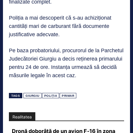
finalizate complet.
Poliția a mai descoperit că s-au achiziționat
cantități mari de carburant fără documente
justificative adecvate.
Pe baza probatoriului, procurorul de la Parchetul
Judecătoriei Giurgiu a decis reținerea primarului
pentru 24 de ore. Instanța urmează să decidă
măsurile legale în acest caz.
TAGS
GIURGIU
POLIȚIA
PRIMAR
Realitatea
Dronă doborâtă de un avion F‑16 în zona