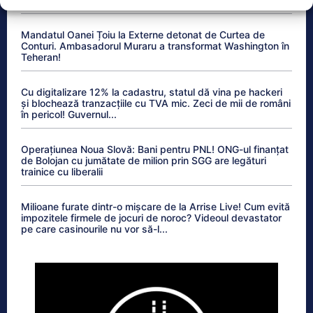
Mandatul Oanei Țoiu la Externe detonat de Curtea de
Conturi. Ambasadorul Muraru a transformat Washington în
Teheran!
Cu digitalizare 12% la cadastru, statul dă vina pe hackeri
și blochează tranzacțiile cu TVA mic. Zeci de mii de români
în pericol! Guvernul...
Operațiunea Noua Slovă: Bani pentru PNL! ONG-ul finanțat
de Bolojan cu jumătate de milion prin SGG are legături
trainice cu liberalii
Milioane furate dintr-o mișcare de la Arrise Live! Cum evită
impozitele firmele de jocuri de noroc? Videoul devastator
pe care casinourile nu vor să-l...