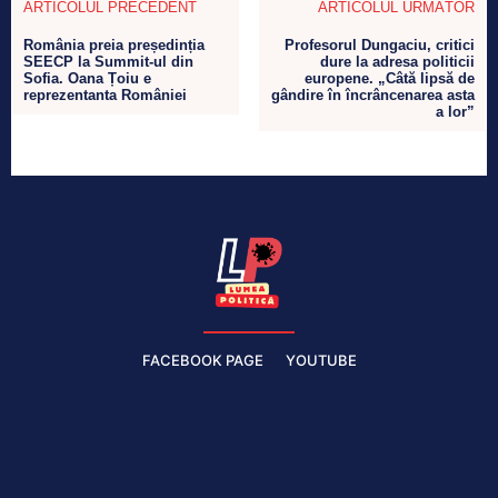
ARTICOLUL PRECEDENT
ARTICOLUL URMĂTOR
România preia președinția
Profesorul Dungaciu, critici
SEECP la Summit-ul din
dure la adresa politicii
Sofia. Oana Țoiu e
europene. „Câtă lipsă de
reprezentanta României
gândire în încrâncenarea asta
a lor”
FACEBOOK PAGE
YOUTUBE