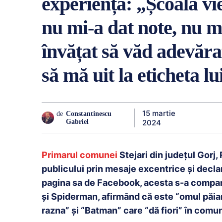
experiența: „Școala vie
nu mi-a dat note, nu m
învățat să văd adevăra
să mă uit la eticheta lu
15 martie
de
Constantinescu
2024
Gabriel
Primarul comunei
Stejari din județul Gorj, 
publicului prin mesaje excentrice și decla
pagina sa de Facebook, acesta s-a compa
și Spiderman, afirmând că este “omul păian
razna” și “Batman” care “dă fiori” în comun