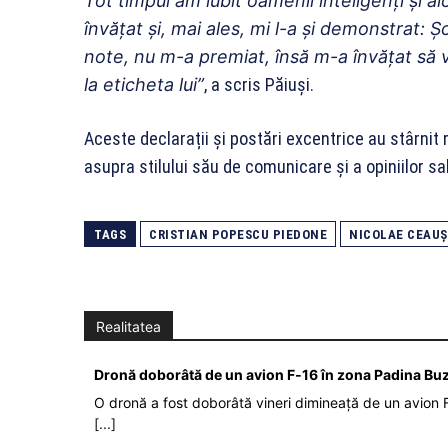
Tot timpul am iubit oamenii inteligenți și ai
învățat și, mai ales, mi l-a și demonstrat: 
note, nu m-a premiat, însă m-a învățat să 
la eticheta lui”
, a scris Păiuşi.
Aceste declarații și postări excentrice au stârnit r
asupra stilului său de comunicare și a opiniilor s
TAGS
CRISTIAN POPESCU PIEDONE
NICOLAE CEAU
Realitatea
Dronă doborâtă de un avion F‑16 în zona Padina Bu
O dronă a fost doborâtă vineri dimineață de un avion F
[...]