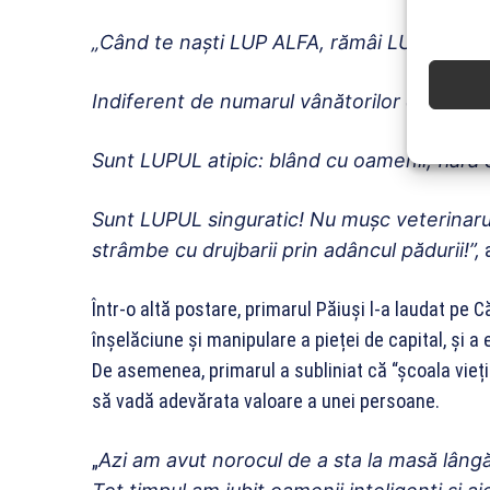
„Când te naști LUP ALFA, rămâi LUP ALFA!
Indiferent de numarul vânătorilor care te h
Sunt LUPUL atipic: blând cu oamenii, fiară
Sunt LUPUL singuratic! Nu mușc veterinarul 
strâmbe cu drujbarii prin adâncul pădurii!”,
a
Într-o altă postare, primarul Păiuși l-a laudat pe 
înșelăciune și manipulare a pieței de capital, și 
De asemenea, primarul a subliniat că “școala vieți
să vadă adevărata valoare a unei persoane.
„
Azi am avut norocul de a sta la masă lâng