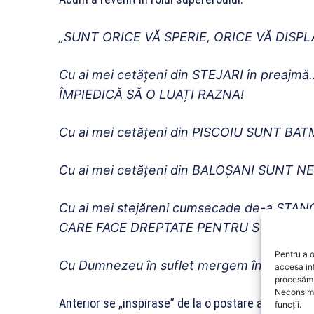
„SUNT ORICE VĂ SPERIE, ORICE VĂ DISP
Cu ai mei cetățeni din STEJARI în prea
ÎMPIEDICĂ SĂ O LUAȚI RAZNA!
Cu ai mei cetățeni din PISCOIU SUNT BA
Cu ai mei cetățeni din BALOȘANI SUN
Cu ai mei stejăreni cumsecade de-a S
CARE FACE DREPTATE PENTRU STEJARI
Pentru a o
Cu Dumnezeu în suflet mergem înainte…!!!
accesa in
procesăm 
Neconsimț
Anterior se „inspirase” de la o postare a primarul
funcții.