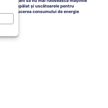
români să nu mai folosească mașinile
de spălat și uscătoarele pentru
reducerea consumului de energie