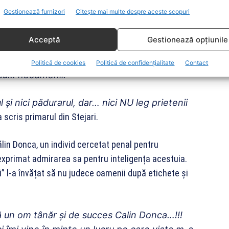
Gestionează furnizori
Citește mai multe despre aceste scopuri
Acceptă
Gestionează opțiunile
ăituiesc și te țintesc să te doboare!
Politică de cookies
Politică de confidențialitate
Contact
 cu… neoamenii!
și nici pădurarul, dar… nici NU leg prietenii
 scris primarul din Stejari.
Călin Donca, un individ cercetat penal pentru
a exprimat admirarea sa pentru inteligența acestuia.
i” l-a învățat să nu judece oamenii după etichete și
ă un om tânăr și de succes Calin Donca…!!!