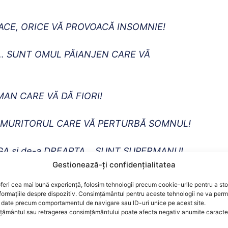
LACE, ORICE VĂ PROVOACĂ INSOMNIE!
jmă… SUNT OMUL PĂIANJEN CARE VĂ
TMAN CARE VĂ DĂ FIORI!
T NEMURITORUL CARE VĂ PERTURBĂ SOMNUL!
TANGA și de-a DREAPTA… SUNT SUPERMANUL
Gestionează-ți confidențialitatea
feri cea mai bună experiență, folosim tehnologii precum cookie-urile pentru a st
”,
a scris primarul pe Facebook.
formațiile despre dispozitiv. Consimțământul pentru aceste tehnologii ne va perm
date precum comportamentul de navigare sau ID-uri unice pe acest site.
ământul sau retragerea consimțământului poate afecta negativ anumite caracteri
ui de la Sectorul 5, Popescu-Piedone: