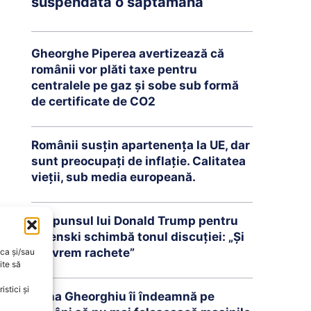
suspendată o săptămână
Gheorghe Piperea avertizează că
românii vor plăti taxe pentru
centralele pe gaz și sobe sub formă
de certificate de CO2
Românii susțin apartenența la UE, dar
sunt preocupați de inflație. Calitatea
vieții, sub media europeană.
Răspunsul lui Donald Trump pentru
Zelenski schimbă tonul discuției: „Și
noi vrem rachete”
oca și/sau
ite să
stici și
Oana Gheorghiu îi îndeamnă pe