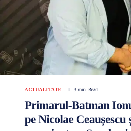
3
min.
ACTUALITATE
Read
Primarul-Batman Ionuț
pe Nicolae Ceaușescu ș