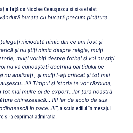
ția față de Nicolae Ceaușescu și și-a etalat
„vândută bucată cu bucată precum picătura
înțelegeți niciodată nimic din ce am fost și
erică și nu știți nimic despre religie, mulți
orie, mulți vorbiți despre fotbal și voi nu știți
i voi nu vă cunoașteți doctrina partidului pe
 nu analizați , și mulți l-ați criticat și tot mai
eaușescu…!!!! Timpul și istoria te vor răzbuna,
 tot mai multe oi de export…Iar țară noastră
tura chinezească….!!!! Iar de acolo de sus
dihnească în pace..!!!”
, a scris edilul în mesajul
re și-a exprimat admirația.