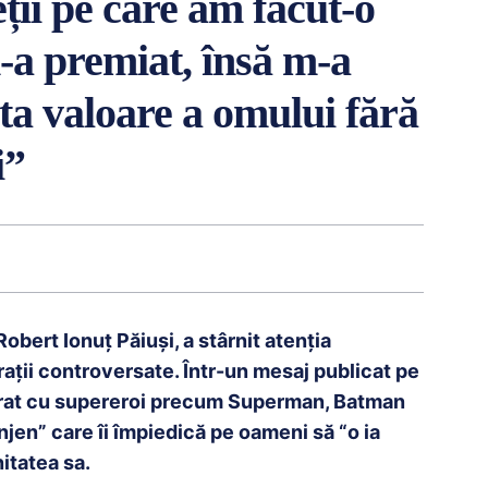
ții pe care am făcut-o
-a premiat, însă m-a
ta valoare a omului fără
i”
Robert Ionuț Păiuși, a stârnit atenția
rații controversate. Într-un mesaj publicat pe
rat cu supereroi precum Superman, Batman
jen” care îi împiedică pe oameni să “o ia
itatea sa.