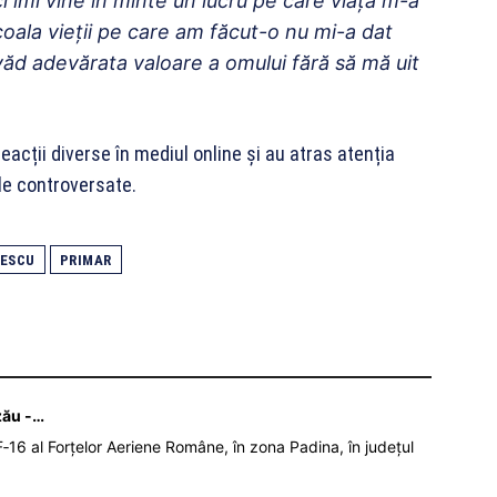
ci îmi vine în minte un lucru pe care viața m-a
Școala vieții pe care am făcut-o nu mi-a dat
văd adevărata valoare a omului fără să mă uit
eacții diverse în mediul online și au atras atenția
ale controversate.
ȘESCU
PRIMAR
zău -…
‑16 al Forțelor Aeriene Române, în zona Padina, în județul