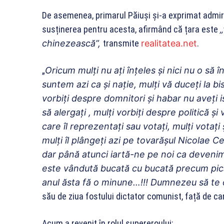
De asemenea, primarul Păiuși și-a exprimat admira
susținerea pentru acesta, afirmând că țara este
chinezească”,
transmite
realitatea.net
.
„
Oricum mulți nu ați înțeles și nici nu o să 
suntem azi ca și nație, mulți vă duceți la bis
vorbiți despre domnitori și habar nu aveți ist
să alergați , mulți vorbiți despre politică ș
care îl reprezentați sau votați, mulți votați și
mulți îl plângeți azi pe tovarășul Nicolae C
dar până atunci iartă-ne pe noi ca devenim
este vândută bucată cu bucată precum pică
anul ăsta fă o minune…!!! Dumnezeu să te o
său de ziua fostului dictator comunist, față de ca
Acum a revenit în rolul supereroului: