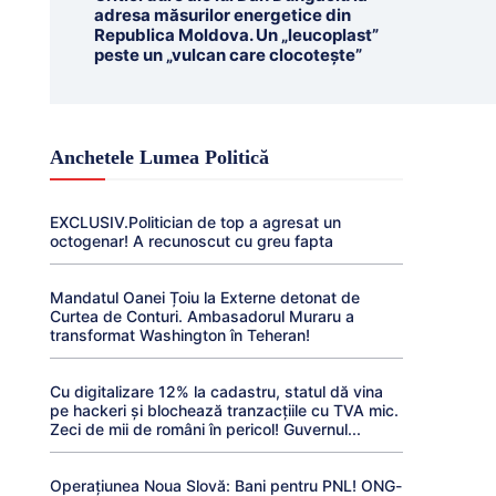
adresa măsurilor energetice din
Republica Moldova. Un „leucoplast”
peste un „vulcan care clocotește”
Anchetele Lumea Politică
EXCLUSIV.Politician de top a agresat un
octogenar! A recunoscut cu greu fapta
Mandatul Oanei Țoiu la Externe detonat de
Curtea de Conturi. Ambasadorul Muraru a
transformat Washington în Teheran!
Cu digitalizare 12% la cadastru, statul dă vina
pe hackeri și blochează tranzacțiile cu TVA mic.
Zeci de mii de români în pericol! Guvernul...
Operațiunea Noua Slovă: Bani pentru PNL! ONG-