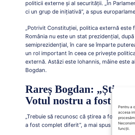
politicii externe și al securității. „În Parl
ci un grup de inițiativă”, a spus europarlame
„Potrivit Constituției, politica externă est
România nu este un stat prezidențial, după
semiprezidenţial, în care se împarte puterea
un rol important în ceea ce privește politica
externă. Astăzi este Iohannis, mâine este al
Bogdan.
Rareș Bogdan: „Știrea a
Votul nostru a fost comp
Pentru a o
accesa in
„Trebuie să recunosc că știrea a fost surpr
procesăm 
Neconsimț
a fost complet diferit”, a mai spus el.
funcții.