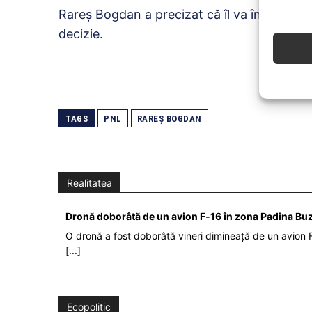
Rareș Bogdan a precizat că îl va întreba pe
decizie.
TAGS
PNL
RAREȘ BOGDAN
Realitatea
Dronă doborâtă de un avion F‑16 în zona Padina Bu
O dronă a fost doborâtă vineri dimineață de un avion F
[...]
Ecopolitic