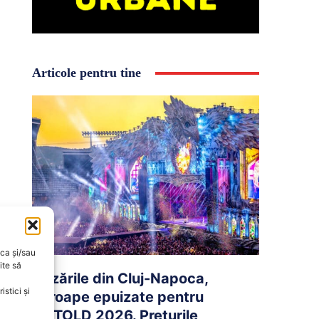
Articole pentru tine
oca și/sau
ite să
Cazările din Cluj-Napoca,
stici și
aproape epuizate pentru
UNTOLD 2026. Prețurile