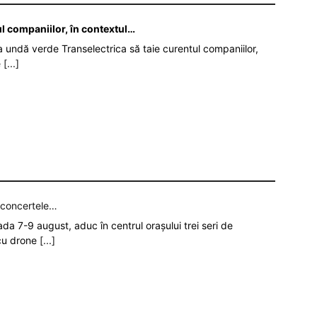
ul companiilor, în contextul…
da undă verde Transelectrica să taie curentul companiilor,
e
[...]
p concertele…
oada 7-9 august, aduc în centrul orașului trei seri de
 cu drone
[...]