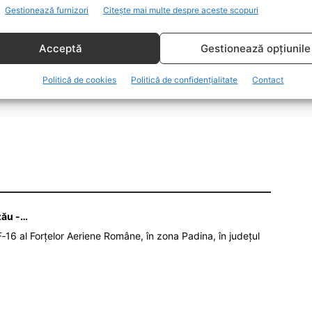
Gestionează furnizori
Citește mai multe despre aceste scopuri
 președintele Iohannis de ce s-a luat această
Acceptă
Gestionează opțiunile
Politică de cookies
Politică de confidențialitate
Contact
zău -…
‑16 al Forțelor Aeriene Române, în zona Padina, în județul