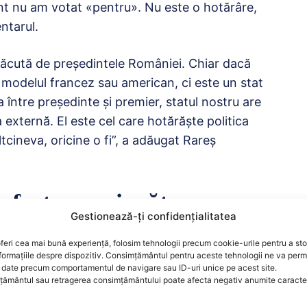
ament nu am votat «pentru». Nu este o hotărâre,
ntarul.
e făcută de președintele României. Chiar dacă
 modelul francez sau american, ci este un stat
 între președinte și premier, statul nostru are
 externă. El este cel care hotărăște politica
tcineva, oricine o fi”, a adăugat Rareș
 fost surprinzătoare.
Gestionează-ți confidențialitatea
let diferit”
feri cea mai bună experiență, folosim tehnologii precum cookie-urile pentru a st
formațiile despre dispozitiv. Consimțământul pentru aceste tehnologii ne va perm
inzătoare pentru mine, mai ales că votul nostru
date precum comportamentul de navigare sau ID-uri unice pe acest site.
ământul sau retragerea consimțământului poate afecta negativ anumite caracteri