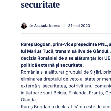
securitate
31 mai 2023
de
Andrada Ionescu
Rareş Bogdan, prim-vicepreşedinte PNL, a 
lui Marius Tucă, transmisă live de Gândul. 
decizia României de a se alătura țărilor UE
politică externă și securitate.
România s-a alăturat grupului de 9 țări, pri
eliminarea dreptului de veto al statelor me
externă și securitatea, potrivit unui comuni
inițiatoare sunt Belgia, Finlanda, Franţa, G
Olanda.
Rareș Bogdan a declarat că nu este de acor