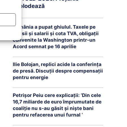
explodează
România a pupat ghiulul. Taxele pe
pensii și salarii și cota TVA, obligații
convenite la Washington printr-un
Acord semnat pe 16 aprilie
Ilie Bolojan, replici acide la conferința
de presă. Discuții despre compensații
pentru energie
Petrişor Peiu cere explicații: ‘Din cele
16,7 miliarde de euro împrumutate de
coaliţie nu s-au găsit şi nişte bani
pentru refacerea unui furnal ‘