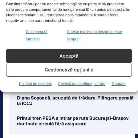
Consimțământul pentru aceste tehnologii ne va permite să procesăm
cucerit un titlu mondial la box
date precum comportamentul de navigare sau ID-uri unice pe acest site.
profesionist, este din nou în centrul
Neconsimțământul sau retragerea consimțământului poate afecta
atenției după
[...]
negativ anumite caracteristici și funcții.
Gestionează
Citește mai multe despre aceste
furnizori
scopuri
Acceptă
Ultimele știri
Gestionează opțiunile
Bolojan dă undă verde Transelectrica să taie
curentul companiilor, în contextul crizei energetice.
Cu cât timp trebuie să le anunțe înainte
Politică de cookies
Politică de confidențialitate
Contact
Diana Șoșoacă, acuzată de trădare. Plângere penală
la ÎCCJ
Primul tren PESA a intrar pe ruta București-Brașov,
dar toate circulă fără asigurare