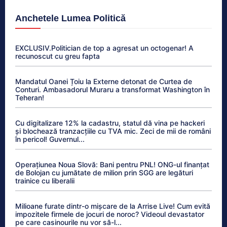
Anchetele Lumea Politică
EXCLUSIV.Politician de top a agresat un octogenar! A
recunoscut cu greu fapta
Mandatul Oanei Țoiu la Externe detonat de Curtea de
Conturi. Ambasadorul Muraru a transformat Washington în
Teheran!
Cu digitalizare 12% la cadastru, statul dă vina pe hackeri
și blochează tranzacțiile cu TVA mic. Zeci de mii de români
în pericol! Guvernul...
Operațiunea Noua Slovă: Bani pentru PNL! ONG-ul finanțat
de Bolojan cu jumătate de milion prin SGG are legături
trainice cu liberalii
Milioane furate dintr-o mișcare de la Arrise Live! Cum evită
impozitele firmele de jocuri de noroc? Videoul devastator
pe care casinourile nu vor să-l...