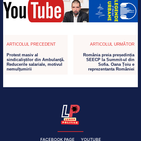
ARTICOLUL PRECEDENT
ARTICOLUL URMĂTOR
Protest masiv al
România preia președinția
sindicaliştilor din Ambulanţă.
SEECP la Summit-ul din
Reducerile salariale, motivul
Sofia. Oana Țoiu e
nemulţumirii
reprezentanta României
FACEBOOK PAGE
YOUTUBE