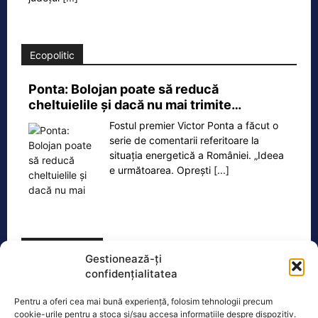
Ecopolitic
Ponta: Bolojan poate să reducă
cheltuielile şi dacă nu mai trimite…
Fostul premier Victor Ponta a făcut o
serie de comentarii referitoare la
situația energetică a României. „Ideea
e următoarea. Oprești
[...]
Oficiul de Știri
Gestionează-ți
confidențialitatea
Cine este Petrică Paraschiv, campionul mondial care
execută 11 ani de…
Pentru a oferi cea mai bună experiență, folosim tehnologii precum
cookie-urile pentru a stoca și/sau accesa informațiile despre dispozitiv.
Petrică Paraschiv, primul român care a