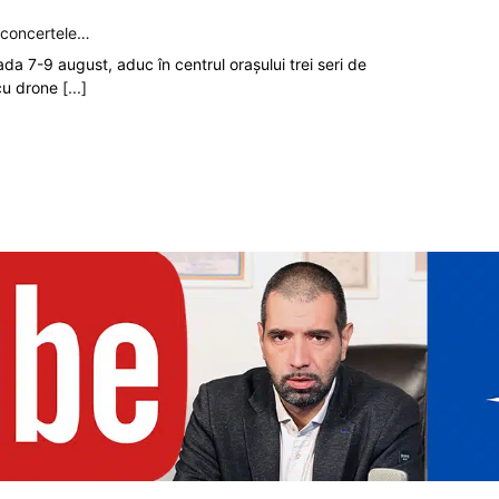
p concertele…
oada 7-9 august, aduc în centrul orașului trei seri de
 cu drone
[...]