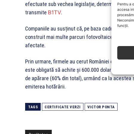
efectuate sub vechea legislație, determinând comp
Pentru a o
accesa in
transmite
B1TV
.
procesăm 
Neconsimț
funcții.
Companiile au susținut că, pe baza cadrului normati
construit mai multe parcuri fotovoltaice. Ulterior, d
afectate.
Prin urmare, firmele au cerut României daune de 1
este obligată să achite și 600.000 dolari costuri de
de apărare (60% din total), urmând ca la acestea să
emiterea hotărârii.
TAGS
CERTIFICATE VERZI
VICTOR PONTA