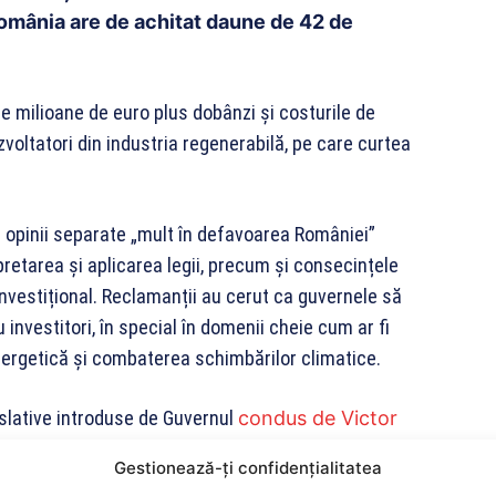
România are de achitat daune de 42 de
 milioane de euro plus dobânzi și costurile de
zvoltatori din industria regenerabilă, pe care curtea
ei opinii separate „mult în defavoarea României”
retarea și aplicarea legii, precum și consecințele
investițional. Reclamanții au cerut ca guvernele să
u investitori, în special în domenii cheie cum ar fi
energetică și combaterea schimbărilor climatice.
islative introduse de Guvernul
condus de Victor
ctivă de stimulare a investițiilor în energie
Gestionează-ți confidențialitatea
 ajutor au afectat grav viabilitatea investițiilor