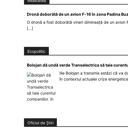
Realitatea
Dronă doborâtă de un avion F‑16 în zona Padina Bu
O dronă a fost doborâtă vineri dimineață de un avion F
[...]
Ecopolitic
Bolojan dă undă verde Transelectrica să taie curent
Ilie Bolojan a transmis astăzi că va 
în contextul actualei crize energetic
Oficiul de Știri