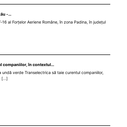
zău -…
‑16 al Forțelor Aeriene Române, în zona Padina, în județul
ul companiilor, în contextul…
da undă verde Transelectrica să taie curentul companiilor,
e
[...]