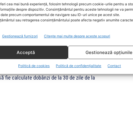
aniile să caute dreptatea la nivel internațional,
feri cea mai bună experiență, folosim tehnologii precum cookie-urile pentru a st
formațiile despre dispozitiv. Consimțământul pentru aceste tehnologii ne va perm
date precum comportamentul de navigare sau ID-uri unice pe acest site.
ământul sau retragerea consimțământului poate afecta negativ anumite caracteri
v avantajos stabilit inițial de Guvernul Ponta, ele au
in cauza modificării legislației, investițiile le-au fost
Gestionează furnizori
Citește mai multe despre aceste scopuri
Acceptă
Gestionează opțiunile
42,7 milioane euro, dar au primit 42,2. România mai
Politică de cookies
Politică de confidențialitate
Contact
 arbitraj și aproximativ 3,5 milioane euro cheltuieli
 fie calculate dobânzi de la 30 de zile de la