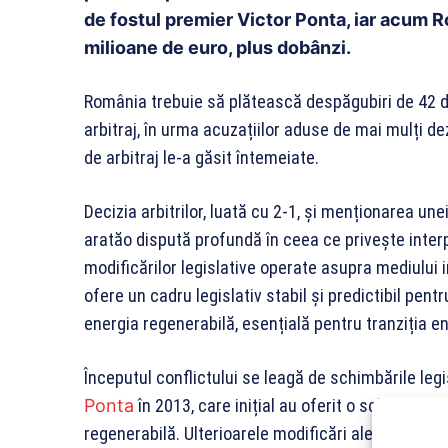
de fostul premier Victor Ponta, iar acum 
milioane de euro, plus dobânzi.
România trebuie să plătească despăgubiri de 42 de
arbitraj, în urma acuzațiilor aduse de mai mulți de
de arbitraj le-a găsit întemeiate.
Decizia arbitrilor, luată cu 2-1, și menționarea un
aratăo dispută profundă în ceea ce privește interp
modificărilor legislative operate asupra mediului 
ofere un cadru legislativ stabil și predictibil pentr
energia regenerabilă, esențială pentru tranziția 
Începutul conflictului se leagă de schimbările leg
Ponta
în 2013, care inițial au oferit o schemă atra
regenerabilă. Ulterioarele modificări ale schemei de