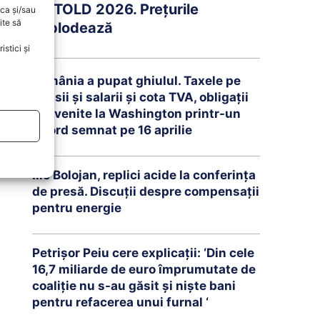
UNTOLD 2026. Prețurile
oca și/sau
ite să
explodează
stici și
România a pupat ghiulul. Taxele pe
pensii și salarii și cota TVA, obligații
convenite la Washington printr-un
Acord semnat pe 16 aprilie
Ilie Bolojan, replici acide la conferința
de presă. Discuții despre compensații
pentru energie
Petrişor Peiu cere explicații: ‘Din cele
16,7 miliarde de euro împrumutate de
coaliţie nu s-au găsit şi nişte bani
pentru refacerea unui furnal ‘