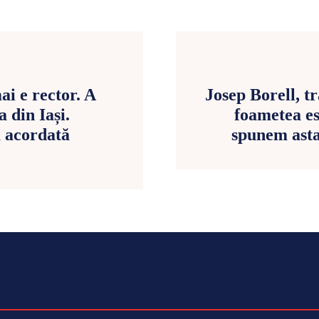
i e rector. A
Josep Borell, tr
a din Iași.
foametea es
a acordată
spunem asta