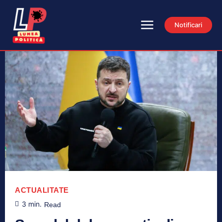
Notificari
ACTUALITATE
3
min.
Read