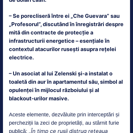
– Se porecliseră între ei „Che Guevara” sau
„Profesorul”, discutând în înregistrări despre
mită din contracte de protecție a
infrastructurii energetice – esențiale în
contextul atacurilor rusești asupra rețelei
electrice.
– Un asociat al lui Zelenski și-a instalat o
toaletă din aur în apartamentul său, simbol al
opulenței în mijlocul războiului și al
blackout-urilor masive.
Aceste elemente, dezvăluite prin interceptări și
percheziții la zeci de proprietăți, au stârnit furie
„În timp ce rușii distrug
rețeaua
publică: