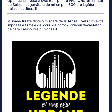
Operațiunea Noua Slovă: Bani pentru PNL! ONG-ul finanțat
de Bolojan cu jumătate de milion prin SGG are legături
trainice cu liberalii
Milioane furate dintr-o mișcare de la Arrise Live! Cum evită
impozitele firmele de jocuri de noroc? Videoul devastator
pe care casinourile nu vor să-l...