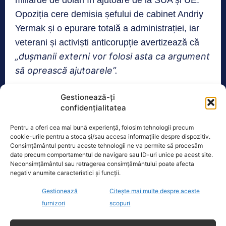
miliarde de dolari în ajutoare de la SUA și UE.
Opoziția cere demisia șefului de cabinet Andriy
Yermak și o epurare totală a administrației, iar
veterani și activiști anticorupție avertizează că
„dușmanii externi vor folosi asta ca argument
să oprească ajutoarele”.
Gestionează-ți
În vara lui 2025, Zelenski a încercat să
confidențialitatea
slăbească NABU și SAPO, dar proteste masive
l-au forțat să renunțe – iar acum, aceleași
Pentru a oferi cea mai bună experiență, folosim tehnologii precum
cookie-urile pentru a stoca și/sau accesa informațiile despre dispozitiv.
agenții îl lovesc direct.
Consimțământul pentru aceste tehnologii ne va permite să procesăm
date precum comportamentul de navigare sau ID-uri unice pe acest site.
Neconsimțământul sau retragerea consimțământului poate afecta
Cum evoluează criza:
negativ anumite caracteristici și funcții.
Zile dramatice la Kiev
Gestionează
Citește mai multe despre aceste
furnizori
scopuri
Următoarele zile vor fi decisive: figuri influente îl