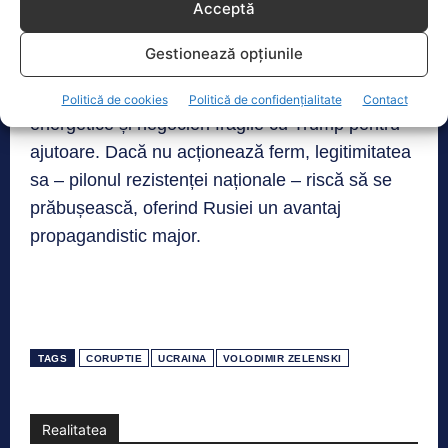
Acceptă
presează pe Zelenski să demită miniștri
controversați pentru a-și salva imaginea și
Gestionează opțiunile
statul. Scandalul vine pe fondul retragerilor
ucrainene sub asalturi rusești, blackout-uri
Politică de cookies
Politică de confidențialitate
Contact
energetice și negocieri fragile cu Trump pentru
ajutoare. Dacă nu acționează ferm, legitimitatea
sa – pilonul rezistenței naționale – riscă să se
prăbușească, oferind Rusiei un avantaj
propagandistic major.
TAGS
CORUPTIE
UCRAINA
VOLODIMIR ZELENSKI
Realitatea