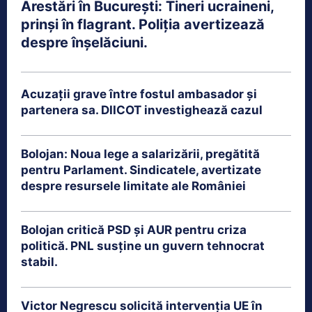
Arestări în București: Tineri ucraineni,
prinși în flagrant. Poliția avertizează
despre înșelăciuni.
Acuzații grave între fostul ambasador și
partenera sa. DIICOT investighează cazul
Bolojan: Noua lege a salarizării, pregătită
pentru Parlament. Sindicatele, avertizate
despre resursele limitate ale României
Bolojan critică PSD și AUR pentru criza
politică. PNL susține un guvern tehnocrat
stabil.
Victor Negrescu solicită intervenția UE în