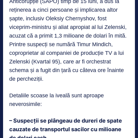
Anticorupție (SAPO) timp de 15 luni, a dus la
reținerea a cinci persoane și implicarea altor
șapte, inclusiv Oleksiy Chernyshov, fost
viceprim-ministru și aliat apropiat al lui Zelenski,
acuzat că a primit 1,3 milioane de dolari în mită.
Printre suspecți se numără Timur Mindich,
coproprietar al companiei de producție TV a lui
Zelenski (Kvartal 95), care ar fi orchestrat
schema și a fugit din țară cu câteva ore înainte
de percheziții.
Detaliile scoase la iveală sunt aproape
neverosimile:
– Suspecții se plângeau de dureri de spate
cauzate de transportul sacilor cu milioane
de dolari cash.