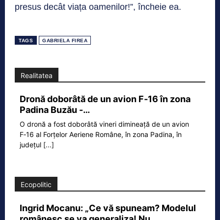
presus decât viața oamenilor!”, încheie ea.
TAGS
GABRIELA FIREA
Realitatea
Dronă doborâtă de un avion F‑16 în zona
Padina Buzău -…
O dronă a fost doborâtă vineri dimineață de un avion
F‑16 al Forțelor Aeriene Române, în zona Padina, în
județul
[...]
Ecopolitic
Ingrid Mocanu: „Ce vă spuneam? Modelul
românesc se va generaliza! Nu…