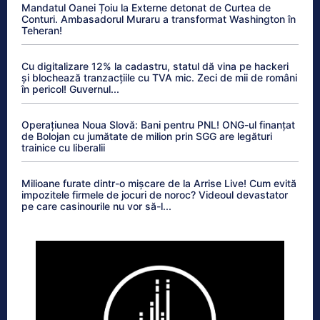
Mandatul Oanei Țoiu la Externe detonat de Curtea de
Conturi. Ambasadorul Muraru a transformat Washington în
Teheran!
Cu digitalizare 12% la cadastru, statul dă vina pe hackeri
și blochează tranzacțiile cu TVA mic. Zeci de mii de români
în pericol! Guvernul...
Operațiunea Noua Slovă: Bani pentru PNL! ONG-ul finanțat
de Bolojan cu jumătate de milion prin SGG are legături
trainice cu liberalii
Milioane furate dintr-o mișcare de la Arrise Live! Cum evită
impozitele firmele de jocuri de noroc? Videoul devastator
pe care casinourile nu vor să-l...