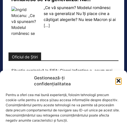
„Ce vă spuneam? Modelul românesc
se va generaliza! Nu îți place cine a
câștigat alegerile? Nu iese Macron și ai
[...]
Oficiul de Știri
Situație explozivă la FIFA: Gianni Infantino e „acum mai
periculos ca…
Gestionează-ți
confidențialitatea
Gianni Infantino, președinte al FIFA din
2016, trece prin cele mai grele zile de
Pentru a oferi cea mai bună experiență, folosim tehnologii precum
la preluarea mandatului, iar acțiunile
cookie-urile pentru a stoca și/sau accesa informațiile despre dispozitiv.
sale
[...]
Consimțământul pentru aceste tehnologii ne va permite să procesăm
date precum comportamentul de navigare sau ID-uri unice pe acest site.
Neconsimțământul sau retragerea consimțământului poate afecta
negativ anumite caracteristici și funcții.