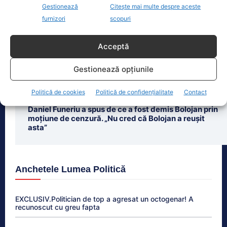
Gestionează
Citește mai multe despre aceste
furnizori
scopuri
Ultimele știri
Atac asupra unei ambulanțe la Cluj. Miruță cere
Acceptă
urgentarea legii dezinformării
Gestionează opțiunile
Funeriu critică dur liderii politici. Iohannis și Bolojan,
ținte principale
Politică de cookies
Politică de confidențialitate
Contact
Daniel Funeriu a spus de ce a fost demis Bolojan prin
moțiune de cenzură. „Nu cred că Bolojan a reușit
asta”
Anchetele Lumea Politică
EXCLUSIV.Politician de top a agresat un octogenar! A
recunoscut cu greu fapta