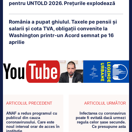
pentru UNTOLD 2026. Prețurile explodează
România a pupat ghiulul. Taxele pe pensii și
salarii și cota TVA, obligații convenite la
Washington printr-un Acord semnat pe 16
aprilie
ARTICOLUL PRECEDENT
ARTICOLUL URMĂTOR
ANAF a redus programul cu
Infectarea cu coronavirus
publicul din cauza
poate fi evitată dacă urmezi
coronavirusului. Care este
regula celor șase secunde.
noul interval orar de acces în
Ce presupune asta
instituție