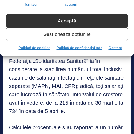
sănătate.
furnizori
scopuri
Federaţia sindicală precizează că cifrele
Acceptă
anunţate şi distribuţia procentelor au fost
Gestionează opțiunile
calculate luând în considerare informaţiile
disponibile până la 05.04.2020.
Politică de cookies
Politică de confidențialitate
Contact
Federaţia „Solidaritatea Sanitară” ia în
considerare la stabilirea numărului total inclusiv
cazurile de salariaţi infectaţi din reţelele sanitare
separate (MAPN, MAI, CFR); adică, toţi salariaţii
care lucrează în sănătate. Intervalul de creştere
avut în vedere: de la 215 în data de 30 martie la
734 în data de 5 aprilie.
Calculele procentuale s-au raportat la un număr