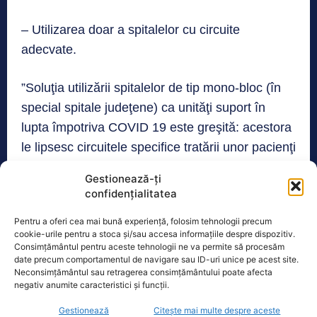
– Utilizarea doar a spitalelor cu circuite
adecvate.
”Soluţia utilizării spitalelor de tip mono-bloc (în
special spitale judeţene) ca unităţi suport în
lupta împotriva COVID 19 este greşită: acestora
le lipsesc circuitele specifice tratării unor pacienţi
cu un nivel de transmitere a infecţiei extrem de
Gestionează-ți
ridicat. Pot fi utilizate doar spitalele pavilionare,
confidențialitatea
însă cu condiţia ca acestora să le fie construite
Pentru a oferi cea mai bună experiență, folosim tehnologii precum
rapid circuitele adecvate. Soluţia cea mai
cookie-urile pentru a stoca și/sau accesa informațiile despre dispozitiv.
eficientă credem că o constituie construirea
Consimțământul pentru aceste tehnologii ne va permite să procesăm
date precum comportamentul de navigare sau ID-uri unice pe acest site.
rapidă, în fiecare regiune, a unor facilităţi cu
Neconsimțământul sau retragerea consimțământului poate afecta
circuite dedicate, destinate tratării pacienţilor
negativ anumite caracteristici și funcții.
aflaţi în stare gravă”, susţin sindicatele din
Gestionează
Citește mai multe despre aceste