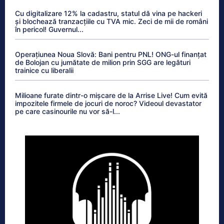
Cu digitalizare 12% la cadastru, statul dă vina pe hackeri
și blochează tranzacțiile cu TVA mic. Zeci de mii de români
în pericol! Guvernul...
Operațiunea Noua Slovă: Bani pentru PNL! ONG-ul finanțat
de Bolojan cu jumătate de milion prin SGG are legături
trainice cu liberalii
Milioane furate dintr-o mișcare de la Arrise Live! Cum evită
impozitele firmele de jocuri de noroc? Videoul devastator
pe care casinourile nu vor să-l...