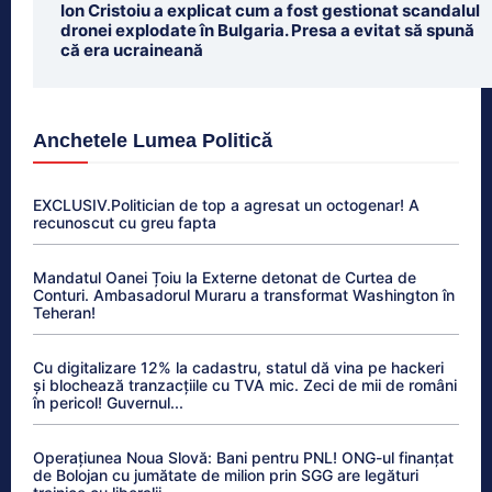
Ion Cristoiu a explicat cum a fost gestionat scandalul
dronei explodate în Bulgaria. Presa a evitat să spună
că era ucraineană
Anchetele Lumea Politică
EXCLUSIV.Politician de top a agresat un octogenar! A
recunoscut cu greu fapta
Mandatul Oanei Țoiu la Externe detonat de Curtea de
Conturi. Ambasadorul Muraru a transformat Washington în
Teheran!
Cu digitalizare 12% la cadastru, statul dă vina pe hackeri
și blochează tranzacțiile cu TVA mic. Zeci de mii de români
în pericol! Guvernul...
Operațiunea Noua Slovă: Bani pentru PNL! ONG-ul finanțat
de Bolojan cu jumătate de milion prin SGG are legături