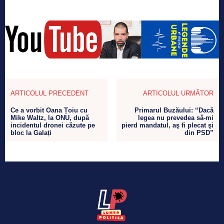
ARTICOLUL PRECEDENT
ARTICOLUL URMĂTOR
Ce a vorbit Oana Țoiu cu
Primarul Buzăului: “Dacă
Mike Waltz, la ONU, după
legea nu prevedea să-mi
incidentul dronei căzute pe
pierd mandatul, aş fi plecat şi
bloc la Galați
din PSD”