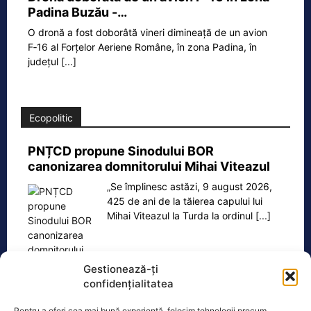
Padina Buzău -…
O dronă a fost doborâtă vineri dimineață de un avion
F‑16 al Forțelor Aeriene Române, în zona Padina, în
județul
[...]
Ecopolitic
PNȚCD propune Sinodului BOR
canonizarea domnitorului Mihai Viteazul
„Se împlinesc astăzi, 9 august 2026,
425 de ani de la tăierea capului lui
Mihai Viteazul la Turda la ordinul
[...]
Gestionează-ți
confidențialitatea
Oficiul de Știri
Pentru a oferi cea mai bună experiență, folosim tehnologii precum