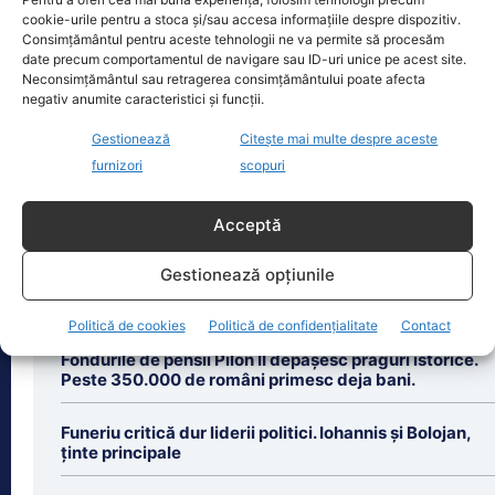
cookie-urile pentru a stoca și/sau accesa informațiile despre dispozitiv.
Consimțământul pentru aceste tehnologii ne va permite să procesăm
Procurorul George Bucurică a fost reținut după ce a tras
date precum comportamentul de navigare sau ID-uri unice pe acest site.
cu…
Neconsimțământul sau retragerea consimțământului poate afecta
negativ anumite caracteristici și funcții.
Procurorul George Bucurică, de la
Parchetul de pe lângă Tribunalul
Gestionează
Citește mai multe despre aceste
Caraș-Severin, a fost reținut pentru 24
furnizori
scopuri
de ore după un
[...]
Acceptă
Gestionează opțiunile
Ultimele știri
Politică de cookies
Politică de confidențialitate
Contact
Fondurile de pensii Pilon II depășesc praguri istorice.
Peste 350.000 de români primesc deja bani.
Funeriu critică dur liderii politici. Iohannis și Bolojan,
ținte principale