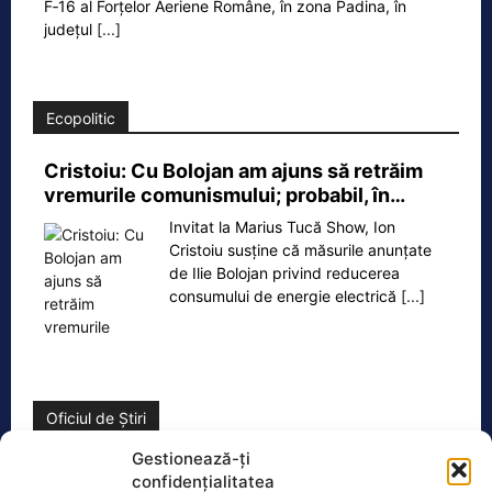
F‑16 al Forțelor Aeriene Române, în zona Padina, în
județul
[...]
Ecopolitic
Cristoiu: Cu Bolojan am ajuns să retrăim
vremurile comunismului; probabil, în…
Invitat la Marius Tucă Show, Ion
Cristoiu susține că măsurile anunțate
de Ilie Bolojan privind reducerea
consumului de energie electrică
[...]
Oficiul de Știri
Gestionează-ți
Copil din Reghin, salvat după ce și-a prins mâna în
confidențialitatea