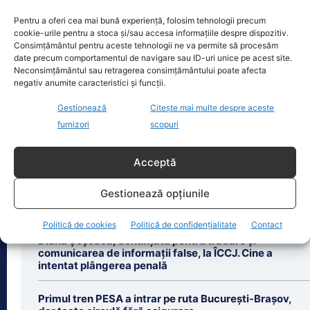
mașina…
Un copil de doar 2 ani din Reghin a
Pentru a oferi cea mai bună experiență, folosim tehnologii precum
cookie-urile pentru a stoca și/sau accesa informațiile despre dispozitiv.
trecut printr-un moment dramatic,
Consimțământul pentru aceste tehnologii ne va permite să procesăm
vineri, după ce și-a prins mâna
date precum comportamentul de navigare sau ID-uri unice pe acest site.
dreaptă
[...]
Neconsimțământul sau retragerea consimțământului poate afecta
negativ anumite caracteristici și funcții.
Gestionează
Citește mai multe despre aceste
furnizori
scopuri
Ultimele știri
Acceptă
Adrian Câciu se arată contrariat de haosul generat
Gestionează opțiunile
de PNL și USR: Au votat legea și apoi o atacă la CCR.
Ăsta e bipolarism...
Politică de cookies
Politică de confidențialitate
Contact
Diana Șoșoacă, denunțată pentru trădare și
comunicarea de informații false, la ÎCCJ. Cine a
intentat plângerea penală
Primul tren PESA a intrar pe ruta București-Brașov,