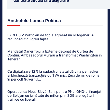
dar toate circulă fără asigurare
Anchetele Lumea Politică
EXCLUSIV.Politician de top a agresat un octogenar! A
recunoscut cu greu fapta
Mandatul Oanei Țoiu la Externe detonat de Curtea de
Conturi. Ambasadorul Muraru a transformat Washington în
Teheran!
Cu digitalizare 12% la cadastru, statul dă vina pe hackeri
și blochează tranzacțiile cu TVA mic. Zeci de mii de români
în pericol! Guvernul...
Operațiunea Noua Slovă: Bani pentru PNL! ONG-ul finanțat
de Bolojan cu jumătate de milion prin SGG are legături
trainice cu liberalii