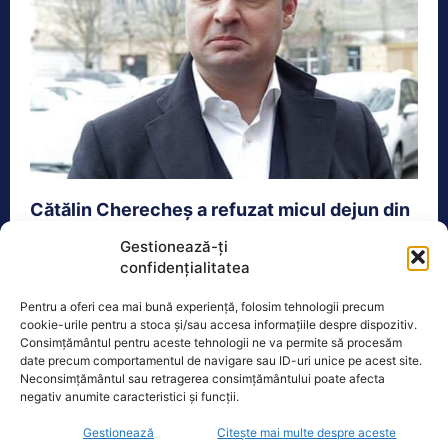
Cătălin Cherecheș a refuzat micul dejun din
penitenciar. Ce i se pregătise fostului primar
Gestionează-ți
din Baia Mare
confidențialitatea
Actualitate
21 Martie 2024
Pentru a oferi cea mai bună experiență, folosim tehnologii precum
Fostul primar din Baia Mare, Cătălin Cherecheș, a
cookie-urile pentru a stoca și/sau accesa informațiile despre dispozitiv.
ajuns miercuri la Penitenciarul Rahova, unde își va
Consimțământul pentru aceste tehnologii ne va permite să procesăm
date precum comportamentul de navigare sau ID-uri unice pe acest site.
petrece următoarele 21...
Neconsimțământul sau retragerea consimțământului poate afecta
negativ anumite caracteristici și funcții.
Gestionează
Citește mai multe despre aceste