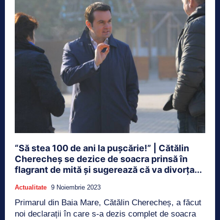
“Să stea 100 de ani la pușcărie!” | Cătălin
Cherecheș se dezice de soacra prinsă în
flagrant de mită și sugerează că va divorța...
Actualitate
9 Noiembrie 2023
Primarul din Baia Mare, Cătălin Cherecheș, a făcut
noi declarații în care s-a dezis complet de soacra