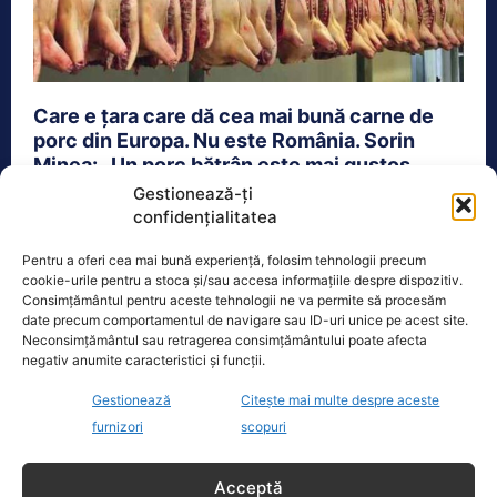
Care e țara care dă cea mai bună carne de
porc din Europa. Nu este România. Sorin
Minea: „Un porc bătrân este mai gustos...
Gestionează-ți
Actualitate
28 Noiembrie 2023
confidențialitatea
Cea mai bună carne de porc din Europa nu se
Pentru a oferi cea mai bună experiență, folosim tehnologii precum
găsește în România, pentru că țara noastră a
cookie-urile pentru a stoca și/sau accesa informațiile despre dispozitiv.
avut...
Consimțământul pentru aceste tehnologii ne va permite să procesăm
date precum comportamentul de navigare sau ID-uri unice pe acest site.
Neconsimțământul sau retragerea consimțământului poate afecta
negativ anumite caracteristici și funcții.
Gestionează
Citește mai multe despre aceste
furnizori
scopuri
Acceptă