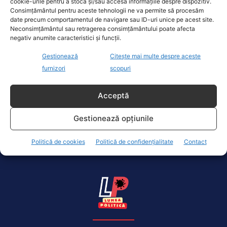
cookie-urile pentru a stoca și/sau accesa informațiile despre dispozitiv.
Consimțământul pentru aceste tehnologii ne va permite să procesăm
date precum comportamentul de navigare sau ID-uri unice pe acest site.
Neconsimțământul sau retragerea consimțământului poate afecta
negativ anumite caracteristici și funcții.
Alarmă climatică emisă de Mircea Fechet:
Gestionează
Citește mai multe despre aceste
Sudul României, în pericol de deșertificare.
furnizori
scopuri
În 20 de ani va fi la fel ca-n Grecia. Care e...
Actualitate
26 Iunie 2024
Acceptă
Ministrul Mediului, Mircea Fechet, a lansat un
Gestionează opțiunile
avertisment sever privind viitorul climatic al
României, în special al regiunilor sudice....
Politică de cookies
Politică de confidențialitate
Contact