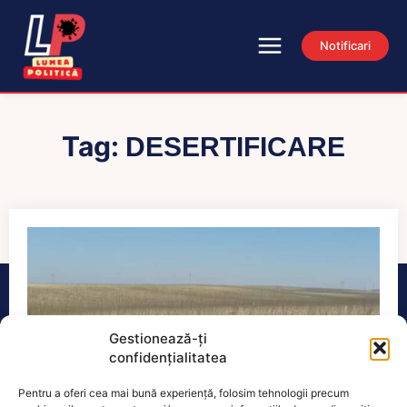
Notificari
Tag:
DESERTIFICARE
Gestionează-ți
confidențialitatea
Pentru a oferi cea mai bună experiență, folosim tehnologii precum