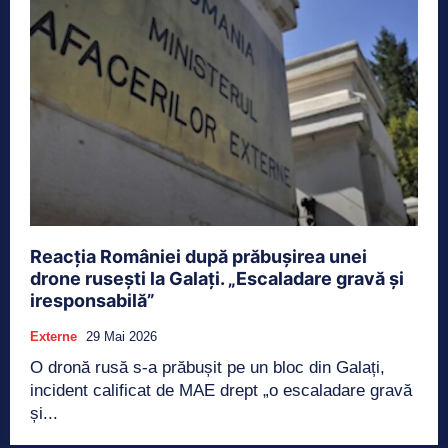
Reacția României după prăbușirea unei
drone rusești la Galați. „Escaladare gravă și
iresponsabilă”
Externe
29 Mai 2026
O dronă rusă s-a prăbușit pe un bloc din Galați,
incident calificat de MAE drept „o escaladare gravă
și...