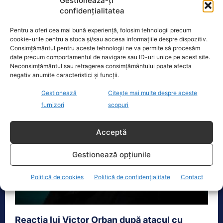
Gestionează-ți
confidențialitatea
Actualitate
30 Mai 2026
George Simion, liderul AUR, a reacționat dur după
Pentru a oferi cea mai bună experiență, folosim tehnologii precum
prăbușirea unei drone pe un bloc din Galați. Într-un
cookie-urile pentru a stoca și/sau accesa informațiile despre dispozitiv.
mesaj pe...
Consimțământul pentru aceste tehnologii ne va permite să procesăm
date precum comportamentul de navigare sau ID-uri unice pe acest site.
Neconsimțământul sau retragerea consimțământului poate afecta
negativ anumite caracteristici și funcții.
Gestionează
Citește mai multe despre aceste
furnizori
scopuri
Acceptă
Gestionează opțiunile
Politică de cookies
Politică de confidențialitate
Contact
Reacția lui Victor Orban după atacul cu