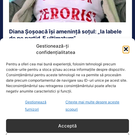
Diana Șoșoacă își amenință soțul: „Ia labele
de pe partid. E ultimatum”
Gestionează-ți
Actualitate
22 Februarie 2024
confidențialitatea
Scandalul din familia Șoșoacă continuă. Senatoarea
Pentru a oferi cea mai bună experiență, folosim tehnologii precum
și lidera partidului extremist SOS România, Diana
cookie-urile pentru a stoca și/sau accesa informațiile despre dispozitiv.
Șoșoacă, i-a transmis soțului său, Silvestru...
Consimțământul pentru aceste tehnologii ne va permite să procesăm
date precum comportamentul de navigare sau ID-uri unice pe acest site.
Neconsimțământul sau retragerea consimțământului poate afecta
negativ anumite caracteristici și funcții.
Gestionează
Citește mai multe despre aceste
furnizori
scopuri
Acceptă