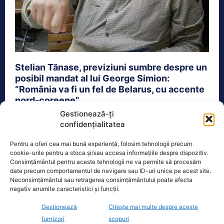
Stelian Tănase, previziuni sumbre despre un
posibil mandat al lui George Simion:
“România va fi un fel de Belarus, cu accente
nord-coreene”
Gestionează-ți
Actualitate
6 Mai 2025
confidențialitatea
Scriitorul și istoricul Stelian Tănase și-a exprimat
Pentru a oferi cea mai bună experiență, folosim tehnologii precum
îngrijorări profunde cu privire la viitorul României în
cookie-urile pentru a stoca și/sau accesa informațiile despre dispozitiv.
cazul în care George...
Consimțământul pentru aceste tehnologii ne va permite să procesăm
date precum comportamentul de navigare sau ID-uri unice pe acest site.
Neconsimțământul sau retragerea consimțământului poate afecta
negativ anumite caracteristici și funcții.
Gestionează
Citește mai multe despre aceste
furnizori
scopuri