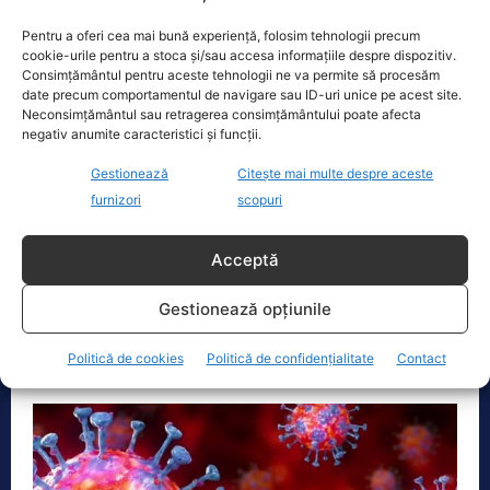
Pentru a oferi cea mai bună experiență, folosim tehnologii precum
cookie-urile pentru a stoca și/sau accesa informațiile despre dispozitiv.
Consimțământul pentru aceste tehnologii ne va permite să procesăm
date precum comportamentul de navigare sau ID-uri unice pe acest site.
Neconsimțământul sau retragerea consimțământului poate afecta
negativ anumite caracteristici și funcții.
Gestionează
Citește mai multe despre aceste
Tratamentele pentru coronavirus de la noi
furnizori
scopuri
sunt aceleași ca în vest, spune ministrul
Nelu Tătaru
Acceptă
Actualitate
8 Octombrie 2020
Tratamentele pentru coronavirus din România sunt
Gestionează opțiunile
aceleași care sunt folosite în marile state ale lumii,
a explicat ministrul sănătății....
Politică de cookies
Politică de confidențialitate
Contact