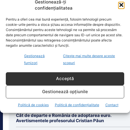
Gestionează-ți
confidențialitatea
Oficiul de Știri
Pentru a oferi cea mai bună experiență, folosim tehnologii precum
cookie-urile pentru a stoca și/sau accesa informațiile despre dispozitiv.
Consimțământul pentru aceste tehnologii ne va permite să procesăm
Cele 4 barje pentru redirecționarea Dunării către brațul
date precum comportamentul de navigare sau ID-uri unice pe acest site.
Bala vor fi…
Neconsimțământul sau retragerea consimțământului poate afecta
negativ anumite caracteristici și funcții.
Cele 4 barje vor fi scufundate vineri, 7
august. Autoritățile au intrat în linie
Gestionează
Citește mai multe despre aceste
dreaptă cu una dintre cele mai
[...]
furnizori
scopuri
Acceptă
Gestionează opțiunile
Ultimele știri
Politică de cookies
Politică de confidențialitate
Contact
Cât de departe e România de adoptarea euro.
Avertismentele profesorului Cristian Păun