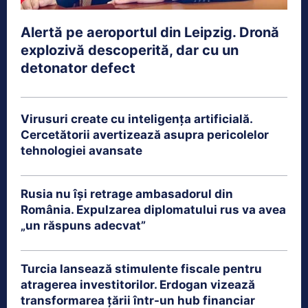
Alertă pe aeroportul din Leipzig. Dronă
explozivă descoperită, dar cu un
detonator defect
Virusuri create cu inteligența artificială.
Cercetătorii avertizează asupra pericolelor
tehnologiei avansate
Rusia nu își retrage ambasadorul din
România. Expulzarea diplomatului rus va avea
„un răspuns adecvat”
Turcia lansează stimulente fiscale pentru
atragerea investitorilor. Erdogan vizează
transformarea țării într-un hub financiar