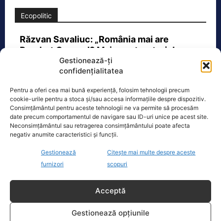
Ecopolitic
Răzvan Savaliuc: „România mai are
Parchet General? Mai are structuri de…
Gestionează-ți
„15 martie 2023 – Ministerul Investitiilor
confidențialitatea
si Proiectelor Europene, condus pe
atunci de PNL-istul Marcel Bolos,
Pentru a oferi cea mai bună experiență, folosim tehnologii precum
anunta plin de trufie:
[...]
cookie-urile pentru a stoca și/sau accesa informațiile despre dispozitiv.
Consimțământul pentru aceste tehnologii ne va permite să procesăm
date precum comportamentul de navigare sau ID-uri unice pe acest site.
Neconsimțământul sau retragerea consimțământului poate afecta
negativ anumite caracteristici și funcții.
Oficiul de Știri
Gestionează
Citește mai multe despre aceste
furnizori
scopuri
Cât costă asigurarea de sănătate în 2026 dacă nu ai
venituri.…
Acceptă
Persoanele fără venituri pot beneficia
în 2026 de asigurare în sistemul public
Gestionează opțiunile
de sănătate dacă optează pentru