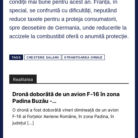
condiții mai bune pentru acest an. Franța, în
special, se confruntă cu dificultăți, neputând
reduce taxele pentru a proteja consumatorii,
spre deosebire de Germania, unde reducerile la
accizele la combustibil oferă o anumită protecție.
TAGS
CRESTERE SALARII
STRAMTOAREA ORMUZ
Realitatea
Dronă doborâtă de un avion F‑16 în zona
Padina Buzău -…
O dronă a fost doborâtă vineri dimineață de un avion
F‑16 al Forțelor Aeriene Române, în zona Padina, în
județul
[...]