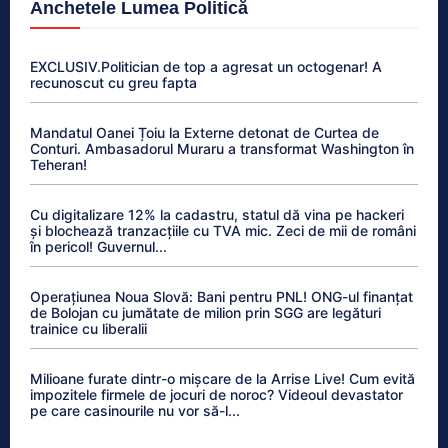
Anchetele Lumea Politică
EXCLUSIV.Politician de top a agresat un octogenar! A
recunoscut cu greu fapta
Mandatul Oanei Țoiu la Externe detonat de Curtea de
Conturi. Ambasadorul Muraru a transformat Washington în
Teheran!
Cu digitalizare 12% la cadastru, statul dă vina pe hackeri
și blochează tranzacțiile cu TVA mic. Zeci de mii de români
în pericol! Guvernul...
Operațiunea Noua Slovă: Bani pentru PNL! ONG-ul finanțat
de Bolojan cu jumătate de milion prin SGG are legături
trainice cu liberalii
Milioane furate dintr-o mișcare de la Arrise Live! Cum evită
impozitele firmele de jocuri de noroc? Videoul devastator
pe care casinourile nu vor să-l...