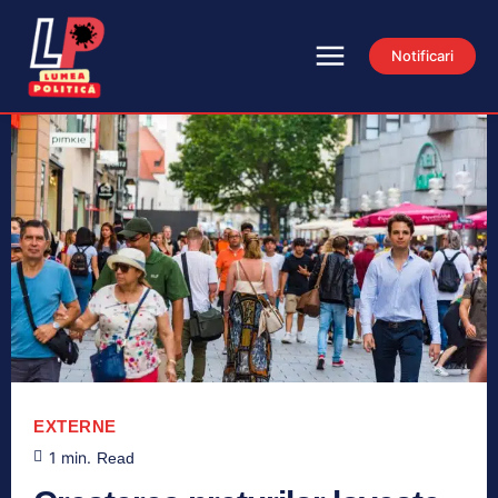
Notificari
EXTERNE
1
min.
Read