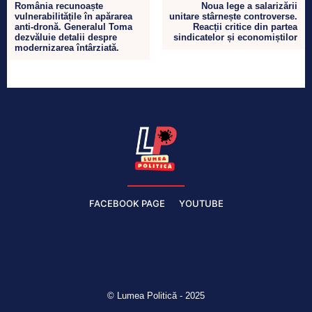
România recunoaște
Noua lege a salarizării
vulnerabilitățile în apărarea
unitare stârnește controverse.
anti-dronă. Generalul Toma
Reacții critice din partea
dezvăluie detalii despre
sindicatelor și economiștilor
modernizarea întârziată.
FACEBOOK PAGE
YOUTUBE
© Lumea Politică - 2025