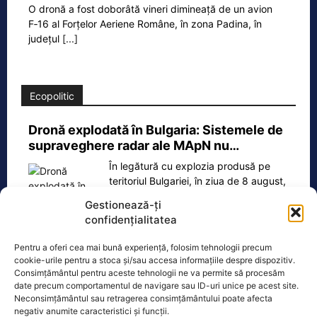
O dronă a fost doborâtă vineri dimineață de un avion
F‑16 al Forțelor Aeriene Române, în zona Padina, în
județul
[...]
Ecopolitic
Dronă explodată în Bulgaria: Sistemele de
supraveghere radar ale MApN nu…
În legătură cu explozia produsă pe
teritoriul Bulgariei, în ziua de 8 august,
în jurul orei 08.20, în proximitatea
Gestionează-ți
frontierei
[...]
confidențialitatea
Pentru a oferi cea mai bună experiență, folosim tehnologii precum
cookie-urile pentru a stoca și/sau accesa informațiile despre dispozitiv.
Consimțământul pentru aceste tehnologii ne va permite să procesăm
date precum comportamentul de navigare sau ID-uri unice pe acest site.
Oficiul de Știri
Neconsimțământul sau retragerea consimțământului poate afecta
negativ anumite caracteristici și funcții.