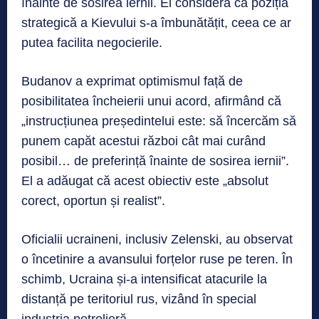
înainte de sosirea iernii. El consideră că poziția
strategică a Kievului s-a îmbunătățit, ceea ce ar
putea facilita negocierile.
Budanov a exprimat optimismul față de
posibilitatea încheierii unui acord, afirmând că
„instrucțiunea președintelui este: să încercăm să
punem capăt acestui război cât mai curând
posibil… de preferință înainte de sosirea iernii”.
El a adăugat că acest obiectiv este „absolut
corect, oportun și realist”.
Oficialii ucraineni, inclusiv Zelenski, au observat
o încetinire a avansului forțelor ruse pe teren. În
schimb, Ucraina și-a intensificat atacurile la
distanță pe teritoriul rus, vizând în special