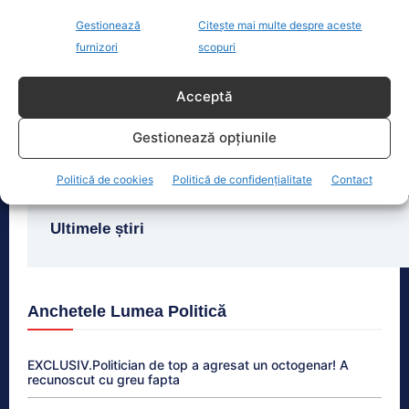
Fenomen neobișnuit în Anglia: Pur și simplu nu a plouat.
Gestionează
Citește mai multe despre aceste
Nimeni…
furnizori
scopuri
Potrivit Agenției de Mediu din Marea
Britanie, doar 20% din Anglia are
nivelurile obișnuite ale apei, iar
Acceptă
aceasta este a
[...]
Gestionează opțiunile
Politică de cookies
Politică de confidențialitate
Contact
Ultimele știri
Anchetele Lumea Politică
EXCLUSIV.Politician de top a agresat un octogenar! A
recunoscut cu greu fapta