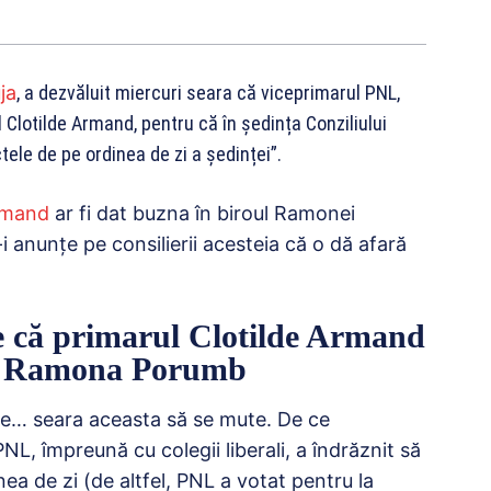
ja
, a dezvăluit miercuri seara că viceprimarul PNL,
Clotilde Armand, pentru că în ședința Conziliului
tele de pe ordinea de zi a ședinței”.
Armand
ar fi dat buzna în biroul Ramonei
i anunţe pe consilierii acesteia că o dă afară
e că primarul Clotilde Armand
ala Ramona Porumb
ziţie… seara aceasta să se mute. De ce
L, împreună cu colegii liberali, a îndrăznit să
ea de zi (de altfel, PNL a votat pentru la