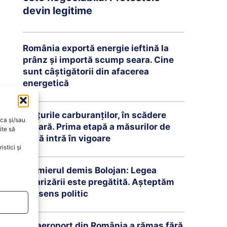
devin legitime
România exportă energie ieftină la
prânz și importă scump seara. Cine
sunt câștigătorii din afacerea
energetică
Prețurile carburanților, în scădere
oca și/sau
ușoară. Prima etapă a măsurilor de
ite să
criză intră în vigoare
stici și
Premierul demis Bolojan: Legea
salarizării este pregătită. Așteptăm
consens politic
Un aeroport din România a rămas fără