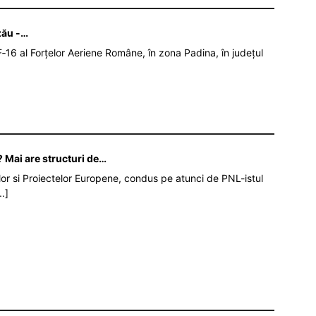
zău -…
‑16 al Forțelor Aeriene Române, în zona Padina, în județul
 Mai are structuri de…
iilor si Proiectelor Europene, condus pe atunci de PNL-istul
..]