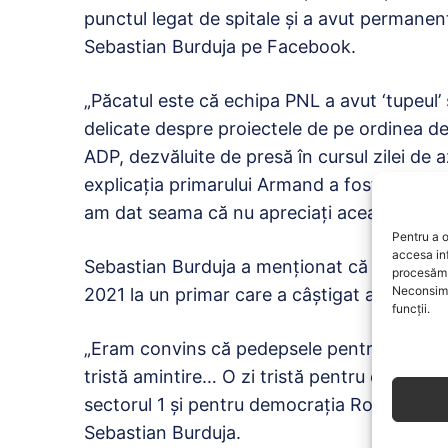
punctul legat de spitale şi a avut permanen
Sebastian Burduja pe Facebook.
„Păcatul este că echipa PNL a avut ‘tupeul’ s
delicate despre proiectele de pe ordinea de 
ADP, dezvăluite de presă în cursul zilei de a
explicaţia primarului Armand a fost aceasta
am dat seama că nu apreciaţi această conce
Pentru a o
accesa in
Sebastian Burduja a menţionat că nu credea 
procesăm 
Neconsimț
2021 la un primar care a câştigat alegerile 
funcții.
„Eram convins că pedepsele pentru nesupune
tristă amintire… O zi tristă pentru comunita
sectorul 1 şi pentru democraţia României. Ţ
Sebastian Burduja.