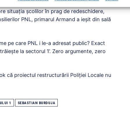
e situaţia şcolilor în prag de redeschidere,
ilierilor PNL, primarul Armand a ieşit din sală
time pe care PNL i le-a adresat public? Exact
ăieşte la sectorul 1’. Zero argumente, zero
 că proiectul restructurării Poliţiei Locale nu
ULUI 1
SEBASTIAN BURDUJA