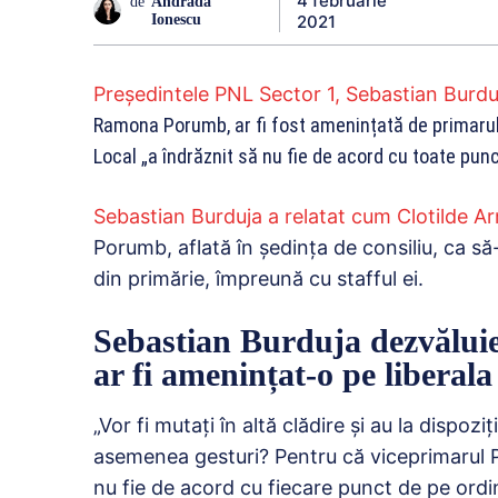
4 februarie
de
Andrada
2021
Ionescu
Preşedintele PNL Sector 1, Sebastian Burdu
Ramona Porumb, ar fi fost amenințată de primarul 
Local „a îndrăznit să nu fie de acord cu toate punc
Sebastian Burduja a relatat cum Clotilde 
Porumb, aflată în şedinţa de consiliu, ca să-
din primărie, împreună cu stafful ei.
Sebastian Burduja dezvălui
ar fi amenințat-o pe liber
„Vor fi mutaţi în altă clădire şi au la dispo
asemenea gesturi? Pentru că viceprimarul PN
nu fie de acord cu fiecare punct de pe ordin