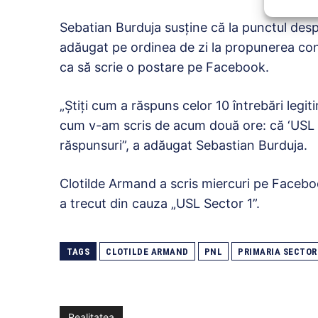
Sebatian Burduja susţine că la punctul despr
adăugat pe ordinea de zi la propunerea cons
ca să scrie o postare pe Facebook.
„Ştiţi cum a răspuns celor 10 întrebări legi
cum v-am scris de acum două ore: că ‘USL tr
răspunsuri”, a adăugat Sebastian Burduja.
Clotilde Armand a scris miercuri pe Facebook
a trecut din cauza „USL Sector 1”.
TAGS
CLOTILDE ARMAND
PNL
PRIMARIA SECTOR
Realitatea