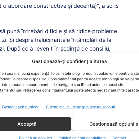
t o abordare constructivă şi decentă)”, a scris
ă pună întrebări dificile şi să ridice probleme
zi. Şi despre halucinantele întâmplări de la
zi. După ce a revenit în şedinţa de consiliu,
: ‘V-am făcut o concesie cu acel birou, dar mi-
Gestionează-ți confidențialitatea
sie’”, a scris Sebastian Burduja pe Facebook.
feri cea mai bună experiență, folosim tehnologii precum cookie-urile pentru a st
formațiile despre dispozitiv. Consimțământul pentru aceste tehnologii ne va perm
că astfel de manifestări sunt posibile în anul
date precum comportamentul de navigare sau ID-uri unice pe acest site.
ământul sau retragerea consimțământului poate afecta negativ anumite caracteri
într-un parteneriat.
Gestionează furnizori
Citește mai multe despre aceste scopuri
re sunt doar file de istorie din vremuri de
tea noastră, pentru administraţia locală din
Acceptă
Gestionează opțiunile
ara asta merita mult mai mult”, consideră
Politică de cookies
Politică de confidențialitate
Contact