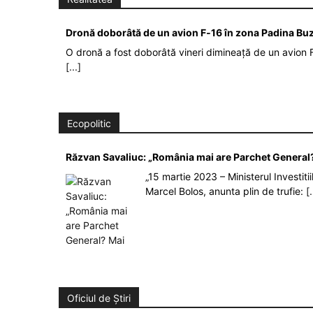
Dronă doborâtă de un avion F‑16 în zona Padina Bu
O dronă a fost doborâtă vineri dimineață de un avion F
[...]
Ecopolitic
Răzvan Savaliuc: „România mai are Parchet General?
„15 martie 2023 – Ministerul Investit
Marcel Bolos, anunta plin de trufie:
[.
Oficiul de Știri