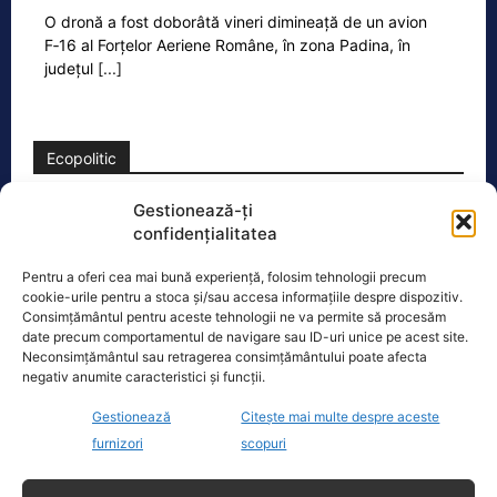
O dronă a fost doborâtă vineri dimineață de un avion
F‑16 al Forțelor Aeriene Române, în zona Padina, în
județul
[...]
Ecopolitic
Gestionează-ți
Cristoiu: Bolojan, Fritz, Kelemen au tot
confidențialitatea
interesul să blocheze formarea unui…
Ion Cristoiu a lansat, miercuri seară, în
Pentru a oferi cea mai bună experiență, folosim tehnologii precum
direct la Realitatea PLUS, un atac dur
cookie-urile pentru a stoca și/sau accesa informațiile despre dispozitiv.
la adresa lui Ilie Bolojan și
[...]
Consimțământul pentru aceste tehnologii ne va permite să procesăm
date precum comportamentul de navigare sau ID-uri unice pe acest site.
Neconsimțământul sau retragerea consimțământului poate afecta
negativ anumite caracteristici și funcții.
Gestionează
Citește mai multe despre aceste
furnizori
scopuri
Oficiul de Știri