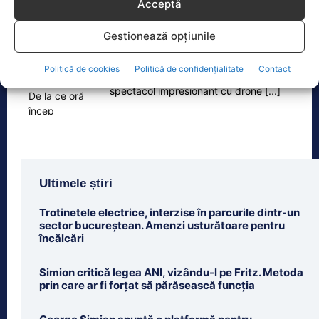
Acceptă
Zilele Ploieștiului, 7-9 august 2026. De la ce oră încep
concertele…
Gestionează opțiunile
Zilele Ploieștiului, organizate în
perioada 7-9 august, aduc în centrul
Politică de cookies
Politică de confidențialitate
Contact
orașului trei seri de concert, un
spectacol impresionant cu drone
[...]
Ultimele știri
Trotinetele electrice, interzise în parcurile dintr-un
sector bucureștean. Amenzi usturătoare pentru
încălcări
Simion critică legea ANI, vizându-l pe Fritz. Metoda
prin care ar fi forțat să părăsească funcția