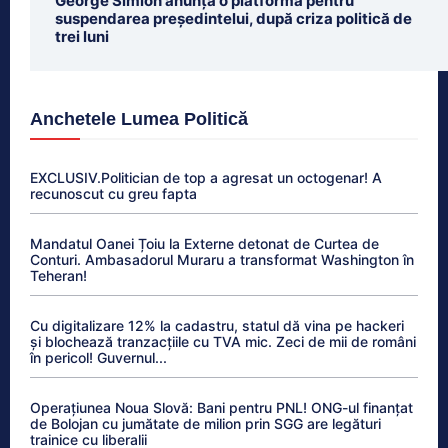
George Simion anunță o platformă pentru
suspendarea președintelui, după criza politică de
trei luni
Anchetele Lumea Politică
EXCLUSIV.Politician de top a agresat un octogenar! A
recunoscut cu greu fapta
Mandatul Oanei Țoiu la Externe detonat de Curtea de
Conturi. Ambasadorul Muraru a transformat Washington în
Teheran!
Cu digitalizare 12% la cadastru, statul dă vina pe hackeri
și blochează tranzacțiile cu TVA mic. Zeci de mii de români
în pericol! Guvernul...
Operațiunea Noua Slovă: Bani pentru PNL! ONG-ul finanțat
de Bolojan cu jumătate de milion prin SGG are legături
trainice cu liberalii