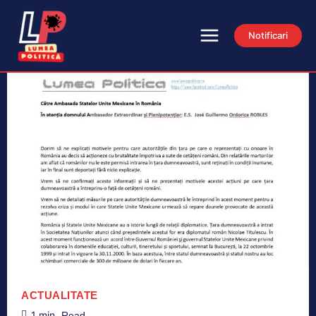
Notificari
ACTUALITATE
1
min.
Read