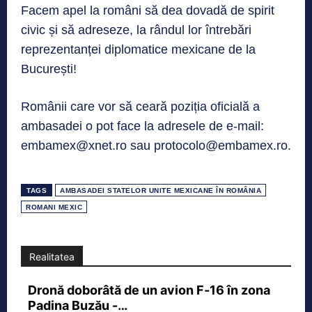
Facem apel la români să dea dovadă de spirit
civic și să adreseze, la rândul lor întrebări
reprezentanței diplomatice mexicane de la
București!
Românii care vor să ceară poziția oficială a
ambasadei o pot face la adresele de e-mail:
embamex@xnet.ro sau protocolo@embamex.ro.
TAGS
AMBASADEI STATELOR UNITE MEXICANE ÎN ROMÂNIA
ROMANI MEXIC
Realitatea
Dronă doborâtă de un avion F‑16 în zona
Padina Buzău -…