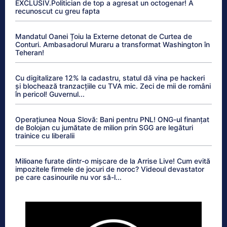
EXCLUSIV.Politician de top a agresat un octogenar! A
recunoscut cu greu fapta
Mandatul Oanei Țoiu la Externe detonat de Curtea de
Conturi. Ambasadorul Muraru a transformat Washington în
Teheran!
Cu digitalizare 12% la cadastru, statul dă vina pe hackeri
și blochează tranzacțiile cu TVA mic. Zeci de mii de români
în pericol! Guvernul...
Operațiunea Noua Slovă: Bani pentru PNL! ONG-ul finanțat
de Bolojan cu jumătate de milion prin SGG are legături
trainice cu liberalii
Milioane furate dintr-o mișcare de la Arrise Live! Cum evită
impozitele firmele de jocuri de noroc? Videoul devastator
pe care casinourile nu vor să-l...