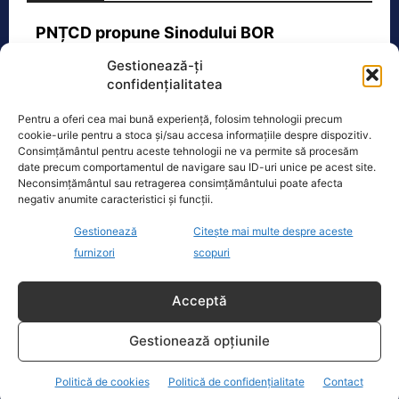
PNȚCD propune Sinodului BOR
canonizarea domnitorului Mihai Viteazul
Gestionează-ți
„Se împlinesc astăzi, 9 august 2026,
confidențialitatea
425 de ani de la tăierea capului lui
Mihai Viteazul la Turda la ordinul
[...]
Pentru a oferi cea mai bună experiență, folosim tehnologii precum
cookie-urile pentru a stoca și/sau accesa informațiile despre dispozitiv.
Consimțământul pentru aceste tehnologii ne va permite să procesăm
date precum comportamentul de navigare sau ID-uri unice pe acest site.
Neconsimțământul sau retragerea consimțământului poate afecta
negativ anumite caracteristici și funcții.
Gestionează
Citește mai multe despre aceste
Oficiul de Știri
furnizori
scopuri
Procurorul George Bucurică a fost reținut după ce a tras
cu…
Acceptă
Procurorul George Bucurică, de la
Parchetul de pe lângă Tribunalul
Gestionează opțiunile
Caraș-Severin, a fost reținut pentru 24
de ore după un
[...]
Politică de cookies
Politică de confidențialitate
Contact