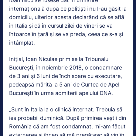
Ioan Niculae fusese dat în urmărire
internațională după ce polițiștii nu l-au găsit la
domiciliu, ulterior acesta declarând că se află
în Italia și că în cursul zilei de vineri se va
întoarce în țară și se va preda, ceea ce s-a și
întâmplat.
Iniţial, Ioan Niculae primise la Tribunalul
Bucureşti, în noiembrie 2018, o condamnare
de 3 ani şi 6 luni de închisoare cu executare,
pedeapsă mărită la 5 ani de Curtea de Apel
Bucureşti în urma admiterii apelului DNA.
„Sunt în Italia la o clinică internat. Trebuia să
ies probabil duminică. După primirea veştii din
România că am fost condamnat, mi-am făcut
externarea şi încep să mă pregătesc să vin în